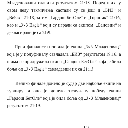
Младеновчани славили резултатом 21:18. Поред њих, у
овом делу такмичења састали су се још и „БИЗ“ и
„Bobex“ 21:18, затим „Гардош БетОле“ и „Горштак“ 21:16,
као и „3×3 Eagle“ који су играли са екипом „Бановци“ и
декласирали је са 21:9.
Први финалиста постала је екипа „3×3 Младеновац“
која је у полуфиналу савладала „БИЗ“ резултатом 19:16, а
њима се придружила екипа „Гардош БетОле“ која је била
боља од „3×3 Eagle“ савладавши их са 21:13.
Велико финале донело је судар две најбоље екипе на
турниру, а оно је донело заслужену победу екипи
„Гардош БетОле“ која је била боља од „3×3 Младеновац“
резултатом 21:19.
С.С.