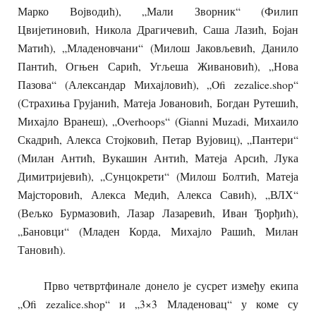
Марко Војводић), „Мали Зворник“ (Филип
Цвијетиновић, Никола Драгичевић, Саша Лазић, Бојан
Матић), „Младеновчани“ (Милош Јаковљевић, Данило
Пантић, Огњен Сарић, Угљеша Живановић), „Нова
Пазова“ (Александар Михајловић), „Ofi zezalice.shop“
(Страхиња Грујанић, Матеја Јовановић, Богдан Рутешић,
Михајло Вранеш), „Overhoops“ (Gianni Muzadi, Михаило
Скадрић, Алекса Стојковић, Петар Вујовиц), „Пантери“
(Милан Антић, Вукашин Антић, Матеја Арсић, Лука
Димитријевић), „Сунцокрети“ (Милош Болтић, Матеја
Мајсторовић, Алекса Медић, Алекса Савић), „ВЛХ“
(Вељко Бурмазовић, Лазар Лазаревић, Иван Ђорђић),
„Бановци“ (Младен Корда, Михајло Рашић, Милан
Тановић).
Прво четвртфинале донело је сусрет између екипа
„Ofi zezalice.shop“ и „3×3 Младеновац“ у коме су