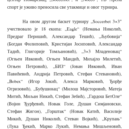
спорт је уживо преносила све утакмице и овог турнира.
На овом другом баскет турниру „Soccerbet 3×3″
учествовало је 18 екипа: „Eagle“ (Немања Николић,
Предраг Перишић, Александар Тешић), „Љубовија“
(Богдан Филиповић, Кристијан Јосиповић, Александар
Тадић, Глигорије Томљановић), „3×3 Младеновац“
(Огњен Ивковић, Огњен Мандић, Михајло Милетић,
Огњен Петровић), „БИЗ“ (Јован Ивковић, Иван
Павићевић, Андрија Петровић, Стефан Стевановић),
„Bobex“ (Игор Јокић, Алекса Марковић, Ђорђе
Огризовић), „Бубушинац“ (Милош Мајсторовић, Матеја
Митић, Миљан Никић, Стефан Зебић), „Гардош БетОле“
(Војин Ђурђевић, Новак Голе, Душан Симјановски,
Стефан Жигон), „Горштак“ (Новак Катић, Василије
Микић, Душан Николић, Стеван Војкић), „Крупањ“
(Лука Ђекић, Марко Лукић, Немања Мишљеновић,