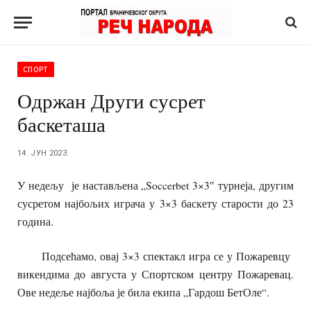
СПОРТ
Одржан Други сусрет
баскеташа
14. ЈУН 2023.
У недељу је настављена „Soccerbet 3×3″ турнеја, другим
сусретом најбољих играча у 3×3 баскету старости до 23
година.
Подсећамо, овај 3×3 спектакл игра се у Пожаревцу
викендима до августа у Спортском центру Пожаревац.
Ове недеље најбоља је била екипа „Гардош БетОле“.