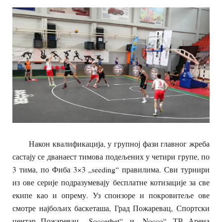
Након квалификација, у групној фази главног жреба
састају се дванаест тимова подељених у четири групе, по
3 тима, по Фиба 3×3 „seeding“ правилима. Сви турнири
из ове серије подразумевају бесплатне котизације за све
екипе као и опрему. Уз спонзоре и покровитеље ове
смотре најбољих баскеташа, Град Пожаревац, Спортски
центар Пожаревац, „Soccerbet“, и „Nocco“, ТВ Арена