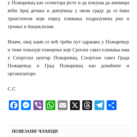
у Пожаревац као селектора јесте и да покуша да анимира
већи број дечака и девојчица у овом граду да се бави
триатлоном који поред пливања подразумева још и
трчање и бициклизам.
Иначе, овај камп се већ трећи пут одржава у Пожаревцу
и тиме показује поверење које Српски савез пливања има
у Спортски центар Пожаревац, Спортски савез Града
Пожаревца и Град Пожаревац као домаћине и
организаторе.
С.С
Facebook
Messenger
Viber
WhatsApp
Email
X
Threads
Telegra
Shar
ПОВЕЗАНИ ЧЛАНЦИ