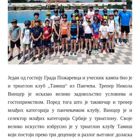
Један од гостију Града Пожаревца и учесник кампа био је
и триатлон клуб „Тамиш“ из Панчева. Тренер Никола
Винцер је исказао велико задовољство условима и
гостопримством. Поред тога што је такмичар и тренер
млађих категорија у панчевачком клубу, Винцер је и
селектор млађих категорија Србије у триатлону. Своје
велико искуство избрусио је у триатлон клубу Тамиш
који постоји преко три деценије и разлог његовог доласка