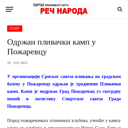
СПОРТ
Одржан пливачки камп у
Пожаревцу
25. ЈУН 2025.
У организацији Српског савеза пливања нa градском
базену у Пожаревцу одржан је тродневни Пливачки
камп. Камп је подржао Град Пожаревац уз свесрдну
помоћ и логистику Спортског савеза Града
Пожаревца.
Поред пожаревачких пливачких клубова, учешће у кампу
узели су клубови и организације из Новог Сада, Бора и