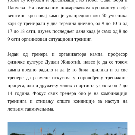
Панчева. На омиљеном пожаревачком купалишту своје
вештине кроз овај камп је унапредило око 50 учесника
који су тренирали у два термина дневно, од 9 до 10 и од
17 до 18 сати, изузев последњег дана када је само од 8 до
9 сати организован ситуациони тренинг.
Један од тренера и организатора кампа, професор
физичке културе Душан Животић, навео је да се током
кампа вредно радило и да је то била прилика и за све
тренере да размене искуства у спровођењу тренажног
процеса, али и дружењу малих спортиста узраста од 7 до
14 година. Фокус свих тренера био је на комбинацији
тренинга и стицању опште кондиције за наступ на
летњим такмичењима.