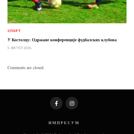
СПОРТ
У Костолцу: Одржане конференције фудбалских клубова
5. АВГУСТ 2026.
Comments are closed.
Facebook
Instagram
И М П Р Е С У М