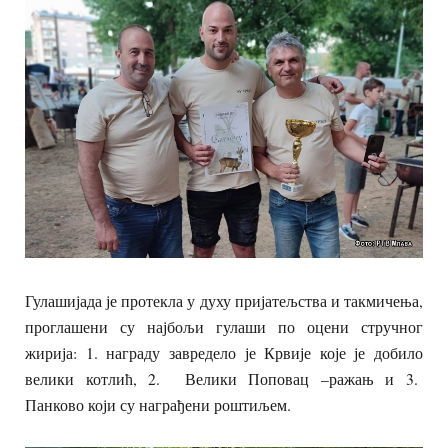
Гулашијада је протекла у духу пријатељства и такмичења,
проглашени су најбољи гулаши по оцени стручног
жирија: 1. награду завредело је Крвије које је добило
велики котлић, 2. Велики Поповац –ражањ и 3.
Панково који су награђени роштиљем.