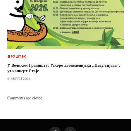
ДРУШТВО
У Великом Градишту: Ускоро дводеценијска ,,Пасуљијада“,
уз концерт Стоје
5. АВГУСТ 2026.
Comments are closed.