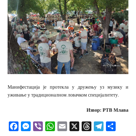
Манифестација је протекла у дружењу уз музику и
уживање у традиционалном ловачком специјалитету.
Извор: РТВ Млава
Facebook
Messenger
Viber
WhatsApp
Email
X
Threads
Telegra
Shar