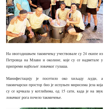
На овогодишњем такмичењу учествовале су 24 екипе из
Петровца на Млави и околине, које су се надметале у
припреми најбољег ловачког гулаша.
Манифестацију је посетило око хиљаду људи, а
такмичарски простор био је испуњен мирисима јела која
су се крчкала у котлићима, од 15 сати, када је на звук
ловачког рога почело такмичење.