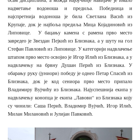
надметање водоноша и предиља. Победница и
најспретнија водоноша је била Светлана Васић из
Крупаје, док је најбоља предиља Мица Којадиновић из
Липовице. У бацању камена с рамена прво место
завредео је Звездан Пејкић из Близнака, а у шуту на гол
Стефан Павловић из Липовице. У категорији надвлачење
штапом прво место освојио је Игор Илић из Близнака, а у
надвлачењу на брвну Душан Перић из Близнака. У
обарању руку (јуниори) победу је однео Петар Спасић из
Близнака, док је код сениора прво место припало
Владимиру Вујчићу из Близнака. Најуспешнија екипа у
надвлачењу конопца је екипа „Лавови“ из Близнака коју
су чинили: Саша Перић, Владимир Вујчић, Игор Илић,
Милан Милановић и Јулијан Павковић.