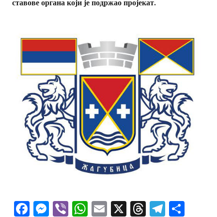
ставове органа који је подржао пројекат.
Facebook
Messenger
Viber
WhatsApp
Email
X
Threads
Telegra
Shar