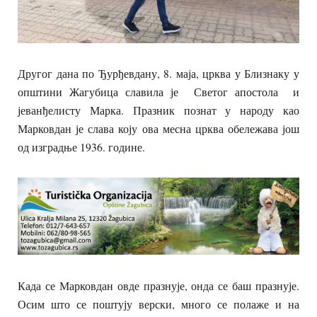
Другог дана по Ђурђевдану, 8. маја, црква у Близнаку у
општини Жагубица славила је Светог апостола и
јеванђелисту Марка. Празник познат у народу као
Марковдан је слава коју ова месна црква обележава још
од изградње 1936. године.
Када се Марковдан овде празнује, онда се баш празнује.
Осим што се поштују верски, много се полаже и на