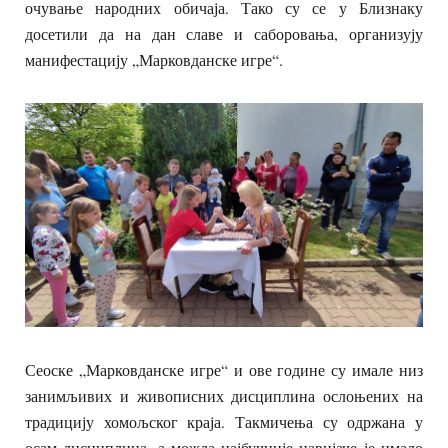
очување народних обичаја. Тако су се у Близнаку
досетили да на дан славе и саборовања, организују
манифестацију „Марковданске игре“.
Сеоске „Марковданске игре“ и ове године су имале низ
занимљивих и живописних дисциплина ослоњених на
традицију хомољског краја. Такмичења су одржана у
осам дисциплина, а можда најбучније навијаче је имало