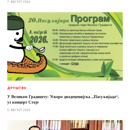
7. АВГУСТ 2026.
ДРУШТВО
У Великом Градишту: Ускоро дводеценијска ,,Пасуљијада“,
уз концерт Стоје
5. АВГУСТ 2026.