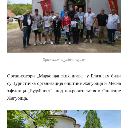
Признања најуспешнијима
Организатори „Марковданских игара“ у Близнаку били
су Туристичка организација општине Жагубица и Месна
заједница „Будућност“, под покровитељством Општине
Жагубица.