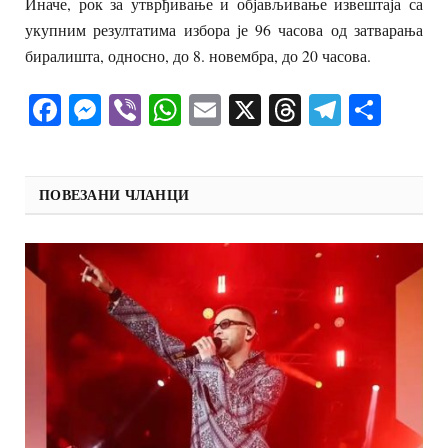
Иначе, рок за утврђивање и објављивање извештаја са
укупним резултатима избора је 96 часова од затварања
биралишта, односно, до 8. новембра, до 20 часова.
Facebook
Messenger
Viber
WhatsApp
Email
X
Threads
Telegra
Shar
ПОВЕЗАНИ ЧЛАНЦИ