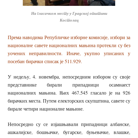
На гласачком месту у Градској општини
Костолац
Према наводима Републичке изборне комисије, избори за
националне савете националних мањина протекли су без
уочених неправилности. Иначе, укупно уписаних у
посебан бирачки списак је 511.929.
У недељу, 4. новембра, непосредним избором су своје
представнике бирали припадници осамнаест
националних мањина. Њих 467.545 гласало је на 926
бирачких места. Путем електорских скупштина, савете су
бирале четири националне мањине.
Непосредно су се изјашњавали припадници албанске,
ашкалијске, бошњачке, бугарске, буњевачке, влашке,