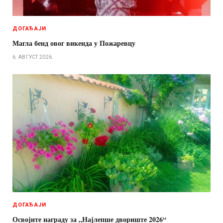
ДОГАЂАЈИ
Магла бенд овог викенда у Пожаревцу
6. АВГУСТ 2026.
ДОГАЂАЈИ
Освојите награду за „Најлепше двориште 2026“