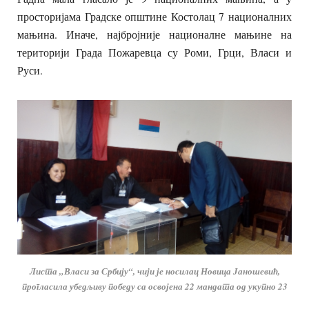
просторијама Градске општине Костолац 7 националних
мањина. Иначе, најбројније националне мањине на
територији Града Пожаревца су Роми, Грци, Власи и
Руси.
Листа „Власи за Србију“, чији је носилац Новица Јаношевић,
прогласила убедљиву победу са освојена 22 мандата од укупно 23