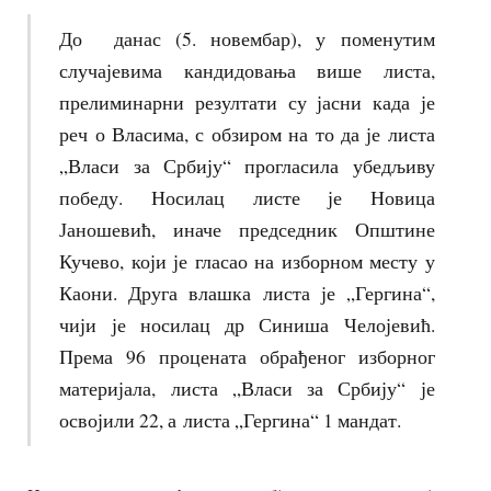
До данас (5. новембар), у поменутим
случајевима кандидовања више листа,
прелиминарни резултати су јасни када је
реч о Власима, с обзиром на то да је листа
„Власи за Србију“ прогласила убедљиву
победу. Носилац листе је Новица
Јаношевић, иначе председник Општине
Кучево, који је гласао на изборном месту у
Каони. Друга влашка листа је „Гергина“,
чији је носилац др Синиша Челојевић.
Према 96 процената обрађеног изборног
материјала, листа „Власи за Србију“ је
освојили 22, а листа „Гергина“ 1 мандат.