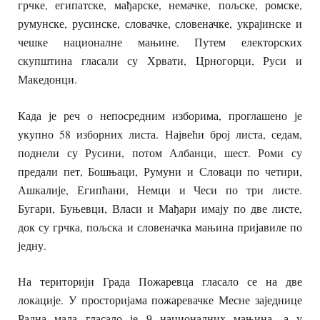
грчке, египатске, мађарске, немачке, пољске, ромске,
румунске, русинске, словачке, словеначке, украјинске и
чешке националне мањине. Путем електорских
скупштина гласали су Хрвати, Црногорци, Руси и
Македонци.
Када је реч о непосредним изборима, проглашено је
укупно 58 изборних листа. Највећи број листа, седам,
поднели су Русини, потом Албанци, шест. Роми су
предали пет, Бошњаци, Румуни и Словаци по четири,
Ашкалије, Египћани, Немци и Чеси по три листе.
Бугари, Буњевци, Власи и Мађари имају по две листе,
док су грчка, пољска и словеначка мањина пријавиле по
једну.
На територији Града Пожаревца гласало се на две
локације. У просторијама пожаревачке Месне заједнице
Радна мала гласало је 9 националних мањина, а у