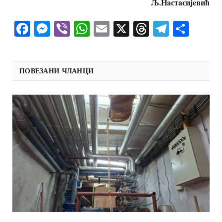
Љ.Нaстaсиjeвић
Facebook
Messenger
Viber
WhatsApp
Email
X
Threads
Telegra
Shar
ПОВЕЗАНИ ЧЛАНЦИ