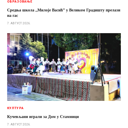
ОБРАЗОВАЊЕ
Средња школа „Милоје Васић” у Великом Градишту прелази
на гас
7. АВГУСТ 2026.
КУЛТУРА
Кучевљани играли за Дом у Стамници
7. АВГУСТ 2026.