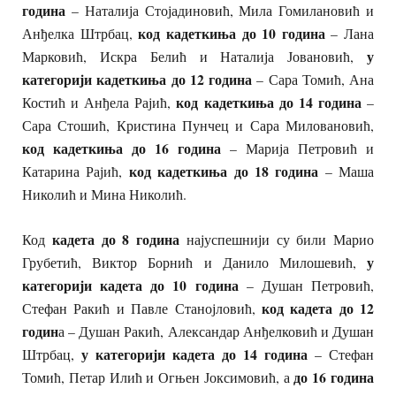
година
– Наталија Стојадиновић, Мила Гомилановић и
код кадеткиња до 10 година
Анђелка Штрбац,
– Лана
у
Марковић, Искра Белић и Наталија Јовановић,
категорији кадеткиња до 12 година
– Сара Томић, Ана
код кадеткиња до 14 година
Костић и Анђела Рајић,
–
Сара Стошић, Кристина Пунчец и Сара Миловановић,
код кадеткиња до 16 година
– Марија Петровић и
код кадеткиња до 18 година
Катарина Рајић,
– Маша
Николић и Мина Николић.
кадета до 8 година
Код
најуспешнији су били Марио
у
Грубетић, Виктор Борнић и Данило Милошевић,
категорији кадета до 10 година
– Душан Петровић,
код кадета до 12
Стефан Ракић и Павле Станојловић,
годин
а – Душан Ракић, Александар Анђелковић и Душан
у категорији кадета до 14 година
Штрбац,
– Стефан
до 16 година
Томић, Петар Илић и Огњен Јоксимовић, а