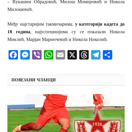
– Вукашин Обрадовић, Милош Момировић и Никола
Милошевић.
у категорији кадета до
Међу најстаријим такмичарима,
18 година
, најуспешнијима су се показали Никола
Миклић, Марјан Маринчевић и Никола Николић.
Facebook
Messenger
Viber
WhatsApp
Email
X
Threads
Telegra
Shar
ПОВЕЗАНИ ЧЛАНЦИ