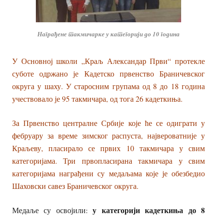
Награђене такмичарке у категорији до 10 година
У Основној школи „Краљ Александар Први“ протекле
суботе одржано је Кадетско првенство Браничевског
округа у шаху.
У старосним групама од 8 до 18 година
учествовало је 95 такмичара, од тога 26 кадеткиња.
За Првенство централне Србије које ће се одиграти у
фебруару за време зимског распуста, највероватније у
Краљеву, пласирало се првих 10 такмичара у свим
категоријама. Три првопласирана такмичара у свим
категоријама награђени су медаљама које је обезбедио
Шаховски савез Браничевског округа.
у категорији кадеткиња до 8
Медаље су освојили: