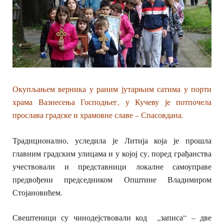
Окупљањем верника у раним јутарњим сатима у порти
храма Вазнесења Господњег, у Кучеву је потпочела
прослава градске и храмовне славе – Спасовдана.
Традиционално, уследила је Литија која је прошла
главним градским улицама и у којој су, поред грађанства
учествовали и представници локалне самоуправе
предвођени председником Општине Владимиром
Стојановићем.
Свештеници су чинодејствовали код „записа“ – две