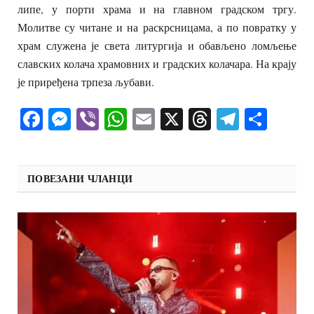
липе, у порти храма и на главном градском тргу.
Молитве су читане и на раскрсницама, а по повратку у
храм служена је света литургија и обављено ломљење
славских колача храмовних и градских колачара. На крају
је приређена трпеза љубави.
Facebook
Messenger
Viber
WhatsApp
Email
X
Threads
Telegra
Shar
ПОВЕЗАНИ ЧЛАНЦИ