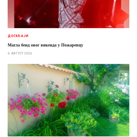
ДОГАЂАЈИ
Магла бенд овог викенда у Пожаревцу
6. АВГУСТ 2026.