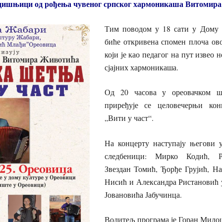
годишњици од рођења чувеног српског хармоникаша Витомир
Тим поводом у 18 сати у Дому
биће откривена спомен плоча ов
који је као педагог на пут извео 
сјајних хармоникаша.
Од 20 часова у ореовачком ш
приређује се целовечерњи ко
„Вити у част“.
На концерту наступају његови 
следбеници: Мирко Кодић, Р
Звездан Томић, Ђорђе Грујић, На
Нисић и Александра Ристановић 
Јовановића Јабучинца.
Водитељ програма је Горан Мило