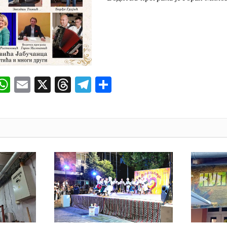
ok
senger
iber
WhatsApp
Email
X
Threads
Telegram
Share
И