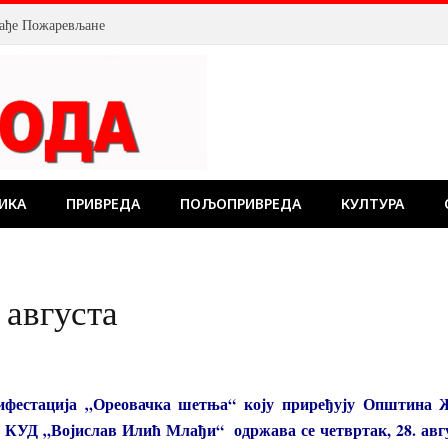
млађе Пожаревљане
ИКА
ПРИВРЕДА
ПОЉОПРИВРЕДА
КУЛТУРА
 августа
фестација „Ореовачка шетња“ коју приређују Општина Ж
 КУД „Војислав Илић Млађи“ одржава се четвртак, 28. авгу