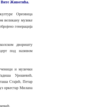
а Вите Животића.
 културе Ореовица
ом великану музике
небројено генерација
колском дворишту
нцерт под називом
ученици и музички
адиша Урошевић,
таша Стајић, Петар
уз оркестар Милана
шевић.