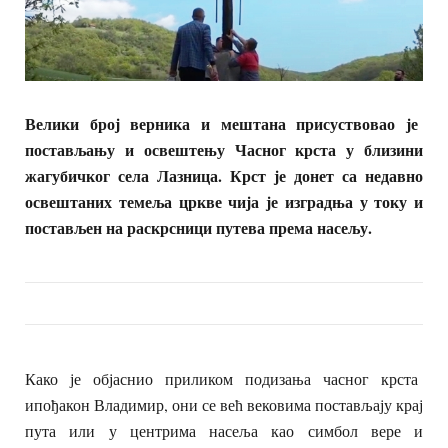
Велики број верника и мештана присуствовао је
постављању и освештењу Часног крста у близини
жагубичког села Лазница. Крст је донет са недавно
освештаних темеља цркве чија је изградња у току и
постављен на раскрсници путева према насељу.
Како је објаснио приликом подизања часног крста
ипођакон Владимир, они се већ вековима постављају крај
пута или у центрима насеља као симбол вере и