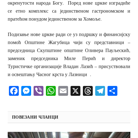
окренутости народа Богу.
Поред нове цркве изградиће
се етно комплекс са јединственом гастрономском и
пратећом понудом јединственом за Хомоље.
Подизање нове цркве ради се уз подршку и финансијску
помоћ Општине Жагубица чији су представници –
председница Скупштине општине Оливера Пауљескић,
заменик председника Миле Перић и директор
Туристичке организације Владан Лазић – присуствовали
и освештању Часног крста у Лазници .
Facebook
Messenger
Viber
WhatsApp
Email
X
Threads
Telegra
Shar
ПОВЕЗАНИ ЧЛАНЦИ