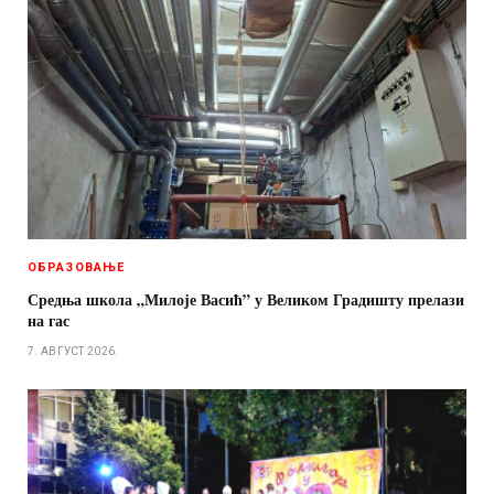
ОБРАЗОВАЊЕ
Средња школа „Милоје Васић” у Великом Градишту прелази
на гас
7. АВГУСТ 2026.