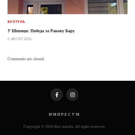
КУЛТУРА
У Шевици: Победа за Ракову Бару
5. АВГУСТ 2026.
Comments are closed.
Facebook
Instagram
И М П Р Е С У М
Copyright © 2026 Reč naroda. All rights reserved.