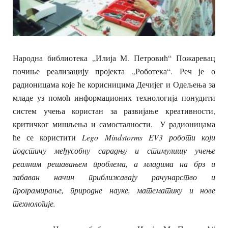
Народна библиотека „Илија М. Петровић“ Пожаревац
почиње реализацију пројекта „Роботека“. Реч је о
радионицама које ће корисницима Дечијег и Одељења за
младе уз помоћ информационих технологија понудити
систем учења користан за развијање креативности,
критичког мишљења и самосталности. У радионицама
ће се користити
Lego Mindstorms EV3
роботи који
подстичу међусобну сарадњу и стимулишу учење
реалним решавањем проблема, а младима на брз и
забаван начин приближавају рачунарство и
програмирање, природне науке, математику и нове
технологије.