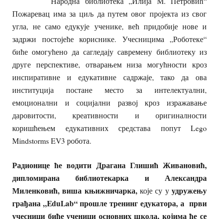
Народна библиотека „Илија М. Петровић“
Пожаревац има за циљ да путем овог пројекта из свог
угла, не само едукује ученике, већ придобије нове и
задржи постојеће кориснике. Учесницима „Роботеке“
биће омогућено да сагледају савремену библиотеку из
друге перспективе, отварањем низа могућности кроз
инспиративне и едукативне садржаје, тако да ова
институција постане место за интелектуални,
емоционални и социјални развој кроз изражавање
даровитости, креативности и оригиналности
коришћењем едукативних средстава попут Lego
Mindstorms EV3 робота.
Радионице ће водити Драгана Глишић Живановић,
дипломирана библиотекарка и Александра
Миленковић, виша књижничарка,
удружењу
које су у
грађана „EduLab“ прошле тренинг едукатора, а први
учесници биће ученици основних школа, којима ће се