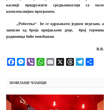
касније придружити средњошколци са мало
комплекснијим програмом.
„Роботека“
ће се одржавати једном недељно
,
а
зависно од броја пријављене деце, број термина
радионица биће повећаван.
В.В.
Facebook
Messenger
Viber
WhatsApp
Email
X
Threads
Telegra
Shar
ПОВЕЗАНИ ЧЛАНЦИ