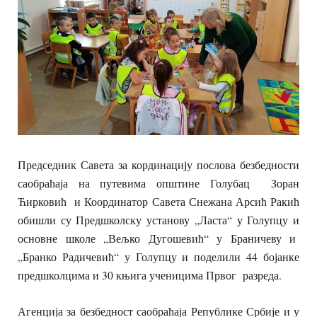
Председник Савета за кординацију послова безбедности
саобраћаја на путевима општине Голубац Зоран
Ћирковић и Координатор Савета Снежана Арсић Ракић
обишли су Предшколску установу „Ласта“ у Голупцу и
основне школе „Вељко Дугошевић“ у Браничеву и
„Бранко Радичевић“ у Голупцу и поделили 44 бојанке
предшколцима и 30 књига ученицима Првог разреда.
Агенција за безбедност саобраћаја Републике Србије и у