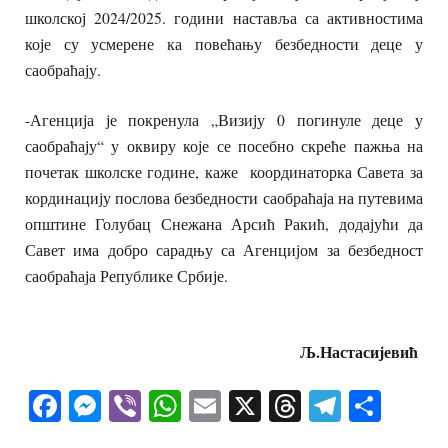
школској 2024/2025. години наставља са активностима
које су усмерене ка повећању безбедности деце у
саобраћају.
-Агенција је покренула „Визију 0 погинуле деце у
саобраћају“ у оквиру које се посебно скреће пажња на
почетак школске године, каже координаторка Савета за
кординацију послова безбедности саобраћаја на путевима
општине Голубац Снежана Арсић Ракић, додајући да
Савет има добро сарадњу са Агенцијом за безбедност
саобраћаја Републике Србије.
Љ.Настасијевић
Facebook
Messenger
Viber
WhatsApp
Email
X
Threads
Telegra
Shar