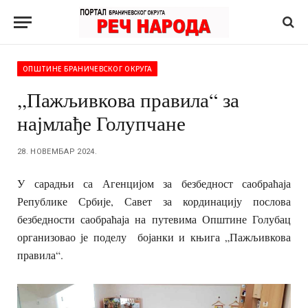
ОПШТИНЕ БРАНИЧЕВСКОГ ОКРУГА
,,Пажљивкова правила“ за
најмлађе Голупчане
28. НОВЕМБАР 2024.
У сарадњи са Агенцијом за безбедност саобраћаја
Републике Србије, Савет за кординацију послова
безбедности саобраћаја на путевима Општине Голубац
организовао је поделу бојанки и књига „Пажљивкова
правила“.