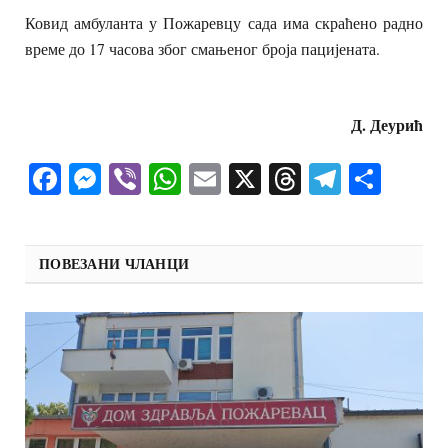
Ковид амбуланта у Пожаревцу сада има скраћено радно
време до 17 часова због смањеног броја пацијената.
Д. Деурић
Facebook
Messenger
Viber
WhatsApp
Email
X
Threads
Telegra
Shar
ПОВЕЗАНИ ЧЛАНЦИ