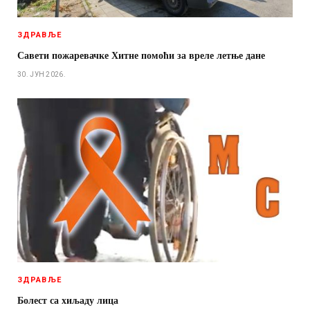
ЗДРАВЉЕ
Савети пожаревачке Хитне помоћи за вреле летње дане
30. ЈУН 2026.
ЗДРАВЉЕ
Болест са хиљаду лица