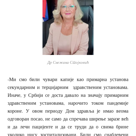
Др Снежана Стојковић
-Ми смо били чувари капије као примарна установа
секундарним и терцијарним здравственим установама.
Иначе, у Србији се доста давало на значају примарним
здравственим установама, нарочито током пандемије
короне. У овом периоду Дом здравља је имао веома
одговоран посао, не само да спречава ширење заразе већ
и да лечи пацијенте и да се труди да о свима брине
уколико нису хоспитализовани. Били смо снабдевени