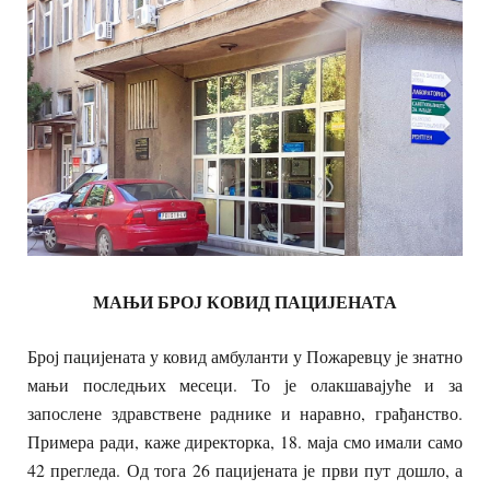
МАЊИ БРОЈ КОВИД ПАЦИЈЕНАТА
Број пацијената у ковид амбуланти у Пожаревцу је знатно
мањи последњих месеци. То је олакшавајуће и за
запослене здравствене раднике и наравно, грађанство.
Примера ради, каже директорка, 18. маја смо имали само
42 прегледа. Од тога 26 пацијената је први пут дошло, а