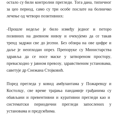
остало су били контролни прегледи. Тога дана, типичног
за цео период, само су три особе послате на болничко
лечење од четворо позитивних:
-Прошле недеље је било између једног и петоро
позивних на дневном нивоу и очекујемо да се такав
тренд задржи све до јесени. Без обзира на ове цифре и
даље је неопходан опрез. Препоруке су Министарства
здравља да се носе маске у затвореном простору,
превасходно у јавном превозу, здравственим установама,
саветује др Снежана Стојковић.
Поред прегледа у ковид амбулантама у Пожаревцу и
Костолцу, све време трајања пандамије грађанима су
обављани и превентивни и куративни прегледи као и
систематски периодични прегледи запослених у
установама и предузећима.