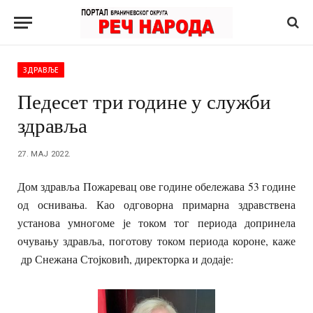
ЗДРАВЉЕ
Педесет три године у служби
здравља
27. МАЈ 2022.
Дом здравља Пожаревац ове године обележава 53 године
од оснивања. Као одговорна примарна здравствена
установа умногоме је током тог периода допринела
очувању здравља, поготову током периода короне, каже
др Снежана Стојковић, директорка и додаје: