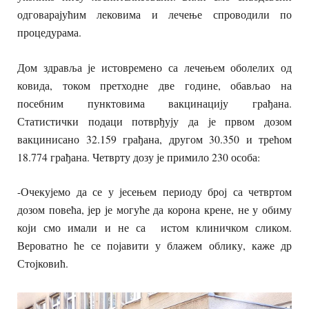
одговарајућим лековима и лечење спроводили по
процедурама.
Дом здравља је истовремено са лечењем оболелих од
ковида, током претходне две године, обављао на
посебним пунктовима вакцинацију грађана.
Статистички подаци потврђују да је првом дозом
вакцинисано 32.159 грађана, другом 30.350 и трећом
18.774
грађана. Четврту дозу је примило 230 особа:
-Очекујемо да се у јесењем периоду број са четвртом
дозом повећа, јер је могуће да корона крене, не у обиму
који смо имали и не са истом клиничком сликом.
Вероватно ће се појавити у блажем облику, каже др
Стојковић.