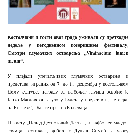
Костолчани и гости овог града уживали су претходне
недеље у петодневном позоришном фестивалу,
Смотри глумачких остварења „Viminacium lumen
meum“.
У плејади упечатљивих глумачких остварења и
представа, играних од 7. до 11. децембра у костолачком
Дому културе, награду за најбољег глумца освојио је
Јанко Магловски за улогу Булета у представи „Не играј
на Енглезе“, „Баг театра“ из Бољеваца.
Плакету „Ненад Деспотовић Деспа“, за најбољег младог
глумца фестивала, добио је Душан Симић за улогу