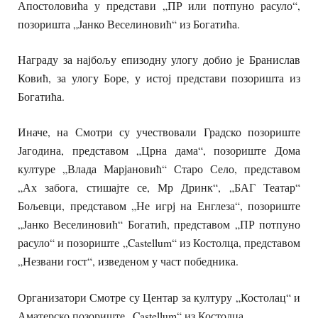
Апостоловића у представи „ПР или потпуно расуло“,
позоришта „Јанко Веселиновић“ из Богатића.
Награду за најбољу епизодну улогу добио је Бранислав
Ковић, за улогу Боре, у истој представи позоришта из
Богатића.
Иначе, на Смотри су учествовали
Градско позориште
Јагодина, представом „Црна дама“, позориште Дома
културе „Влада Марјановић“ Старо Село, представом
„Ах забога, стишајте се, Мр Дринк“, „БАГ Театар“
Бољевци, представом „Не игрј на Енглеза“, позориште
„Јанко Веселиновић“ Богатић, представом „ПР потпуно
расуло“ и позориште „Castellum“ из Костолца, представом
„Незвани гост“, изведеном у част победника.
Организатори Смотре су Центар за културу „Костолац“ и
Аматерско позориште „Castellum“ из Костолца.