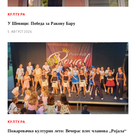
КУЛТУРА
У Шевици: Победа за Ракову Бару
5. АВГУСТ 2026.
КУЛТУРА
Пожаревачко културно лето: Вечерас плес чланова „Ројала“