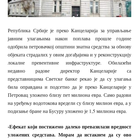
Република Србије је преко Канцеларија за управљање
јавним улагањима након поплава прошле године
одобрила петровачкој општини знатна средства за обнову
објеката страдалих у овим догађајима и у реконструкцију
локалне превентивне инфраструктуре. Обилазећи
недавно радове директор Канцеларије са
представницима Светске банке рекао је да су улагања
била оправдана и подсетио да је преко Канцеларије у
Петровац уложено близу пет милиона евра. Само радови
на уређењу водотокова вредели су близу милион евра, а у
подизање бране на Бусуру уложено је 1,5 милиона евра.
-Ефекат који постижемо далеко превазилази вредност
уложених средстава. Морам да истакнем да су ово