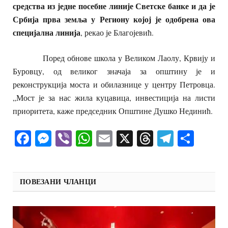
средства из једне посебне линије Светске банке и да је
Србија прва земља у Региону којој је одобрена ова
специјална линија
, рекао је Благојевић.
Поред обнове школа у Великом Лаолу, Крвију и
Буровцу, од великог значаја за општину је и
реконструкција моста и обилазнице у центру Петровца.
„Мост је за нас жила куцавица, инвестиција на листи
приоритета, каже председник Општине Душко Нединић.
Facebook
Messenger
Viber
WhatsApp
Email
X
Threads
Telegra
Shar
ПОВЕЗАНИ ЧЛАНЦИ