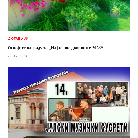
ДОГАЂАЈИ
Освојите награду за „Најлепше двориште 2026“
29. ЈУЛ 2026.