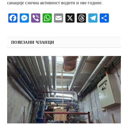
санације слична активност водити и ове године.
Facebook
Messenger
Viber
WhatsApp
Email
X
Threads
Telegra
Shar
ПОВЕЗАНИ ЧЛАНЦИ