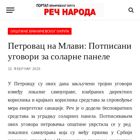
ОПШТИНЕ БРАНИЧЕВСКОГ ОКРУГА
Петровац на Млави: Потписани
уговори за соларне панеле
22. ФЕБРУАР 2023.
У Петровцу су ових дана закључени тројни уговори
између локалне самоуправе, изабраних директних
корисника и крајњих корисника средстава за спровођење
мера енергетске санације. Реч је о додели бесповратних
средстава за уградњу соларних панела. Потписивањем
ових уговора петровачка општине уврстила се у ред
локалних самоуправа која су међу првима у Србији