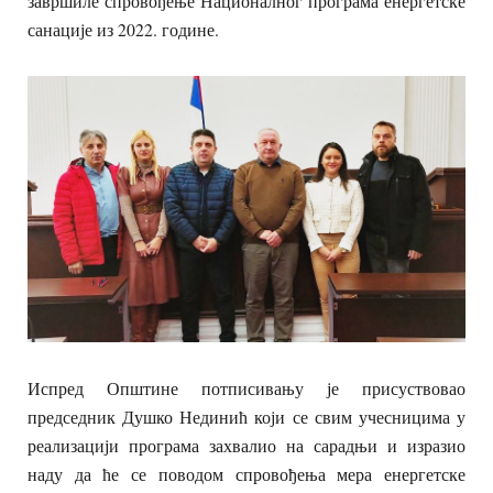
завршиле спровођење Националног програма енергетске
санације из 2022. године.
Испред Општине потписивању је присуствовао
председник Душко Нединић који се свим учесницима у
реализацији програма захвалио на сарадњи и изразио
наду да ће се поводом спровођења мера енергетске