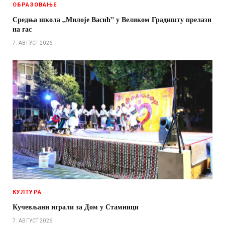
ОБРАЗОВАЊЕ
Средња школа „Милоје Васић” у Великом Градишту прелази
на гас
7. АВГУСТ 2026.
КУЛТУРА
Кучевљани играли за Дом у Стамници
7. АВГУСТ 2026.