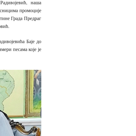
Радивојевић, наша
есницима промоције
тине Града Предраг
овић.
дивојевића Баје до
мери песама које је