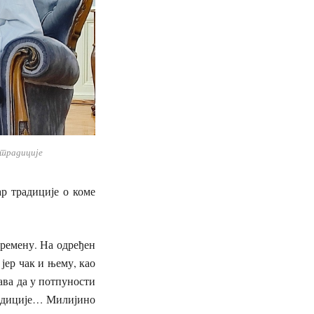
 традиције
ар традиције о коме
времену. На одређен
јер чак и њему, као
ва да у потпуности
радиције… Милијино