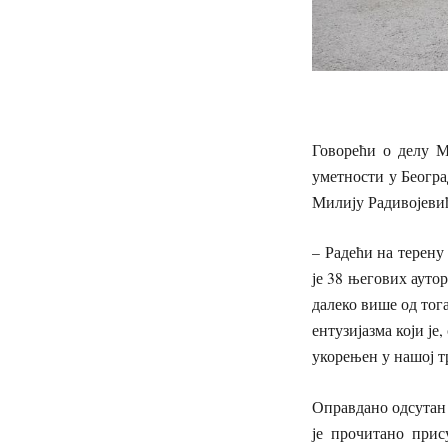
Говорећи о делу М
уметности у Београ
Милију Радивојеви
– Радећи на терену
је 38 његових ауто
далеко више од тога
ентузијазма који је
укорењен у нашој т
Оправдано одсутан 
је прочитано прис