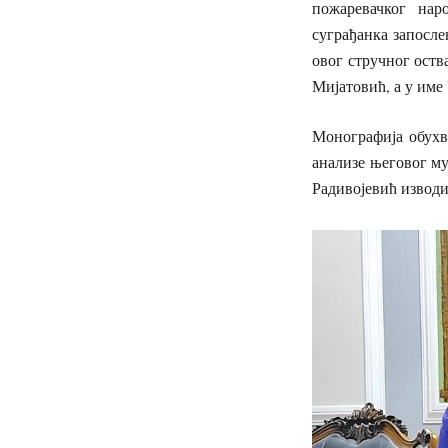
пожаревачког нар
суграђанка запосл
овог стручног ост
Мијатовић, а у име
Монографија обухв
анализе његовог му
Радивојевић изводи