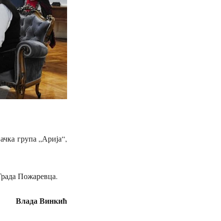
чка група „Арија“,
Града Пожаревца.
Влада Винкић