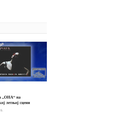
а „ОНА“ на
ој летњој сцени
26.