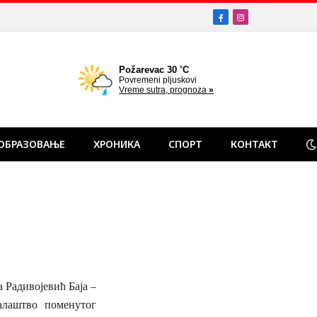
Facebook
Instagram
ОБРАЗОВАЊЕ
ХРОНИКА
СПОРТ
КОНТАКТ
 Радивојевић Баја –
алаштво поменутог