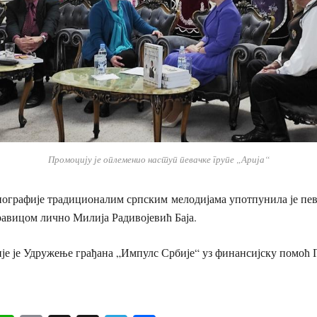
Промоцију је оплеменио наступ певачке групе „Арија“
графије традиционалим српским мелодијама употпунила је пева
дравицом лично Милија Радивојевић Баја.
е је Удружење грађана „Импулс Србије“ уз финансијску помоћ 