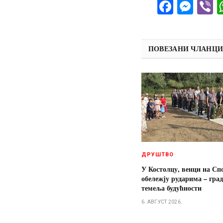
Facebo
Mes
V
ПОВЕЗАНИ ЧЛАНЦ
ДРУШТВО
У Костолцу, венци на Сп
обележју рударима – гра
темеља будућности
6. АВГУСТ 2026.