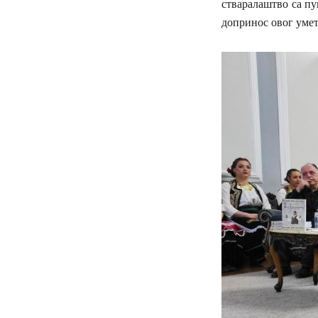
стваралаштво са п
допринос овог умет