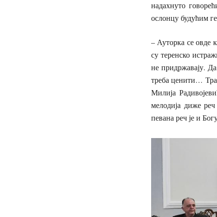
надахнуто говорећ
ослонцу будућим ге
– Ауторка се овде 
су теренско истраж
не придржавају. Да
треба ценити… Трад
Милија Радивојеви
мелодија диже реч 
певана реч је и Бог