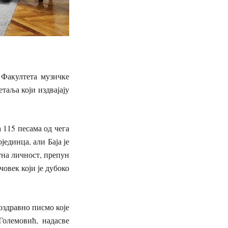
 Факултета музичке
таља који издвајају
 115 песама од чега
единца, али Баја је
етна личност, препун
човек који је дубоко
оздравно писмо које
Големовић, надасве