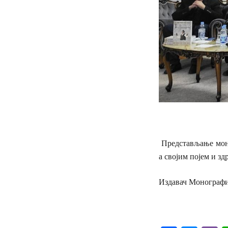
Представљање моно
а својим појем и з
Издавач Монографиј