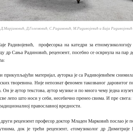
Д.Марјановић, Д,Големовић, С.Радиновић, М.Радивојевић и Баја Радивојевић
аје Радивојевић, професорка на катедри за етномузикологију
ду др Сања Радиновић, рецензент, посебно се осврнула на пар де
ћа:
 и прикупљајући материјал, ауторка је са Радивојевићем снимила
рских творевина. Није непознат феномен такозваног даровитог пој
. Он је аутор текстова, аутор музике и по много чему једна изуз
, све лепо што носи у себи, несебично пренео свима. И пре свега: 
радиционалној православној вредности.
други рецензент професор доктор Младен Марковић послао је п
утнима, док је трећи рецензент, eтомузиколог др Димитрије 