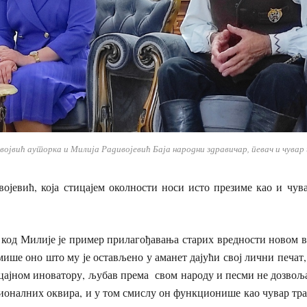
војвић ауторка и Милија Радивојевић Баја народни здравичар, певач и чувар
ојевић, која стицајем околности носи исто презиме као и чув
 код Милије је пример прилагођавања старих вредности новом 
ише оно што му је остављено у аманет дајући свој лични печат, 
цајном иноватору, љубав према свом народу и песми не дозвоља
ционалних оквира, и у том смислу он функционише као чувар т