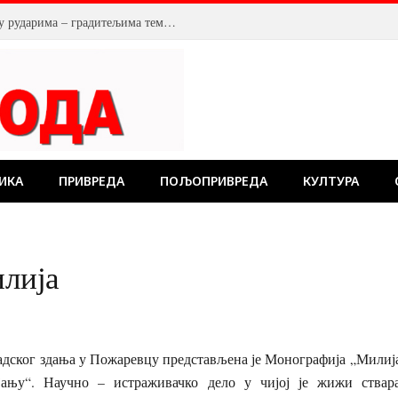
У Костолцу, венци на Спомен обележју рударима – градитељима темеља будућности
ИКА
ПРИВРЕДА
ПОЉОПРИВРЕДА
КУЛТУРА
илија
адског здања у Пожаревцу представљена је Монографија „Милија
ајању“. Научно – истраживачко дело у чијој је жижи ствар