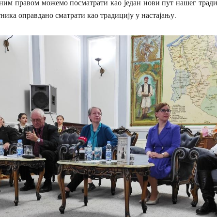
уним правом можемо посматрати као један нови пут нашег тради
ника оправдано сматрати као традицију у настајању.