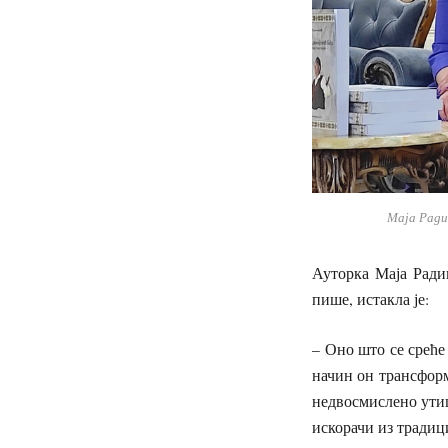
Маја Ради
Ауторка Маја Радив
пише, истакла је:
– Оно што се среће
начин он трансформ
недвосмислено ути
искорачи из тради