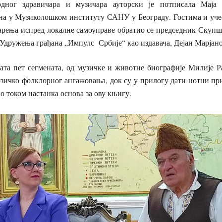
одног здравичара и музичара ауторски је потписала Маја 
ена у Музиколошком институту САНУ у Београду. Гостима и уч
варења испред локалне самоуправе обратио се председник Скупш
 Удружења грађана „Импулс Србије“ као издавача, Дејан Марјан
ата пет сегмената, од музичке и животне биографије Милије Ра
зичко фолклорног ангажовања, док су у прилогу дати нотни при
о током настанка основа за ову књигу.