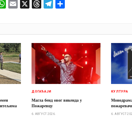
ok
senger
iber
WhatsApp
Email
X
Threads
Telegram
Share
И
ДОГАЂАЈИ
КУЛТУРА
омен
Магла бенд овог викенда у
Монодрам
дитељима
Пожаревцу
пожаревачк
6. АВГУСТ 2026.
6. АВГУСТ 20