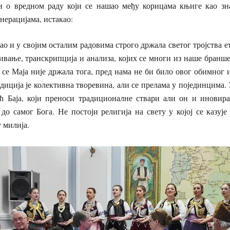
и о вредном раду који се нашао међу корицама књиге као зн
нерацијама, истакао:
као и у својим осталим радовима строго држала светог тројства е
ивање, транскрипција и анализа, којих се многи из наше бранше,
 се Маја није држала тога, пред нама не би било овог обимног и
иција је колективна творевина, али се прелама у појединцима. У
ћ Баја, који преноси традиционалне ствари али он и инови
до самог Бога. Не постоји религија на свету у којој се казује
у милија.