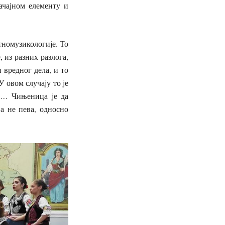
ачајном елементу и
тномузикологије. То
 из разних разлога,
 вредног дела, и то
 овом случају то је
ра… Чињеница је да
 а не пева, односно