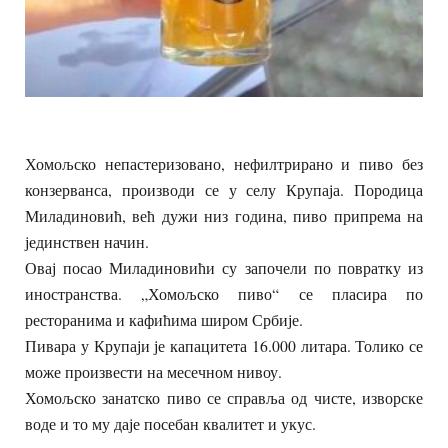
Хомољско непастеризовано, нефилтрирано и пиво без
конзерванса, производи се у селу Крупаја. Породица
Миладиновић, већ дужи низ година, пиво припрема на
јединствен начин.
Овај посао Миладиновићи су започели по повратку из
иностранства. „Хомољско пиво“ се пласира по
ресторанима и кафићима широм Србије.
Пивара у Крупаји је капацитета 16.000 литара. Толико се
може произвести на месечном нивоу.
Хомољско занатско пиво се справља од чисте, изворске
воде и то му даје посебан квалитет и укус.