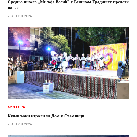
Средња школа „Милоје Васић” у Великом Градишту прелази
на гас
7. АВГУСТ 2026.
КУЛТУРА
Кучевљани играли за Дом у Стамници
7. АВГУСТ 2026.