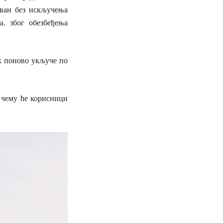
ован без искључења
а, због обезбеђења
их поново укључе по
 чему ће корисници