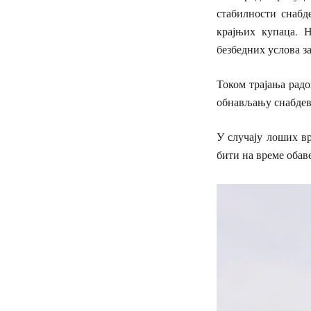
стабилности снабд
крајњих купаца. Н
безбедних услова з
Током трајања радо
обнављању снабдев
У случају лоших в
бити на време обав