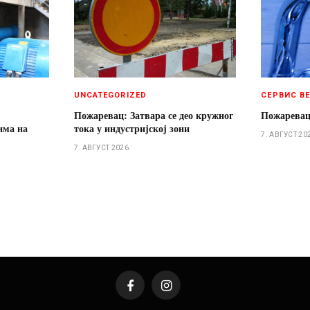
UNCATEGORIZED
СЕРВИС В
Пожаревац: Затвара се део кружног
Пожаревац
има на
тока у индустријској зони
7. АВГУСТ 20
7. АВГУСТ 2026.
Facebook
Instagram