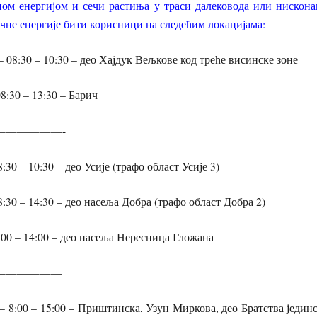
ном енергијом и сечи растиња у траси далековода или нискона
ичне енергије бити корисници на следећим локацијама:
– 08:30 – 10:30 – део Хајдук Вељкове код треће висинске зоне
08:30 – 13:30 – Барич
——————-
8:30 – 10:30 – део Усије (трафо област Усије 3)
08:30 – 14:30 – део насеља Добра (трафо област Добра 2)
9:00 – 14:00 – део насеља Нересница Гложана
——————
 – 8:00 – 15:00 – Приштинска, Узун Миркова, део Братства једи