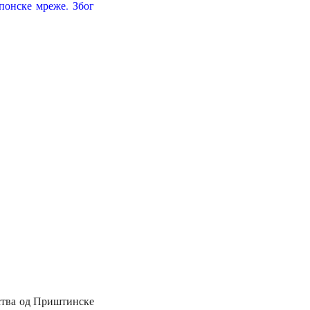
понске мреже. Због
нства од Приштинске