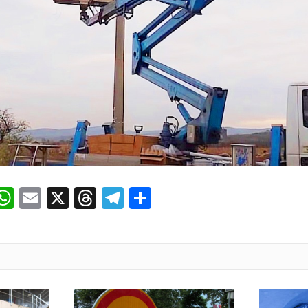
ok
senger
iber
WhatsApp
Email
X
Threads
Telegram
Share
И