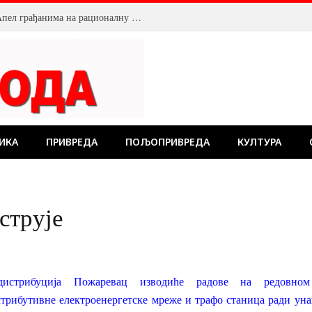
Смањен притисак воде у Пожаревцу. Апел грађанима на рационалну потрошњу
ИКА
ПРИВРЕДА
ПОЉОПРИВРЕДА
КУЛТУРА
струје
одистрибуција Пожаревац изводиће радове на редовно
стрибутивне електроенергетске мреже и трафо станица ради ун