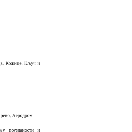
ица, Кожице, Кључ и
дарево, Аеродром
ењу поузданости и