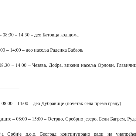
—————–
– 08:30 – 14:30 – део Батовца код дома
9:00 – 14:00 – део насеља Раденка Бабаоњ
 08:30 – 14:00 – Чезава, Добра, викенд насеља Орлови, Главич
————–
 08:00 – 14:00 – део Дубравице (почетак села према граду)
иште – 08:00 – 15:00 – Острво, Сребрно језеро, Бели Багрем, Ру
ија Србије д.о.о. Београд континуирано ради на унапређ