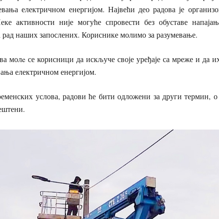
евања електричном енергијом. Највећи део радова је организ
еке активности није могуће спровести без обуставе напајањ
а рад наших запослених. Кориснике молимо за разумевање.
ва молe се корисници да искључе своје уређаје са мреже и да 
ања електричном енергијом.
ременских услова, радови ће бити одложени за други термин, о
ештени.