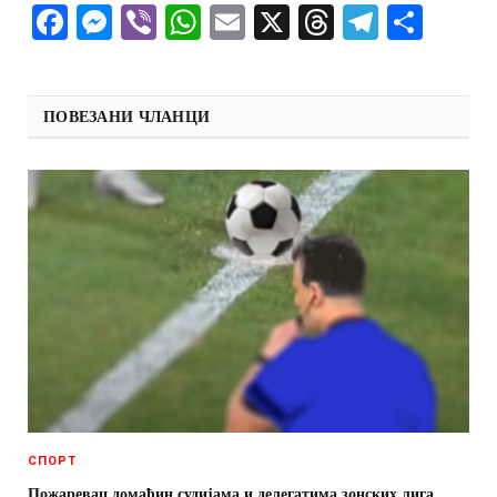
Facebook
Messenger
Viber
WhatsApp
Email
X
Threads
Telegra
Shar
ПОВЕЗАНИ ЧЛАНЦИ
СПОРТ
Пожаревац домаћин судијама и делегатима зонских лига