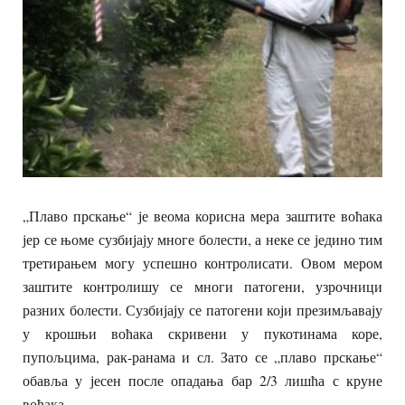
„Плаво прскање“ је веома корисна мера заштите воћака
јер се њоме сузбијају многе болести, а неке се једино тим
третирањем могу успешно контролисати. Овом мером
заштите контролишу се многи патогени, узрочници
разних болести. Сузбијају се патогени који презимљавају
у крошњи воћака скривени у пукотинама коре,
пупољцима, рак-ранама и сл. Зато се „плаво прскање“
обавља у јесен после опадања бар 2/3 лишћа с круне
воћака.