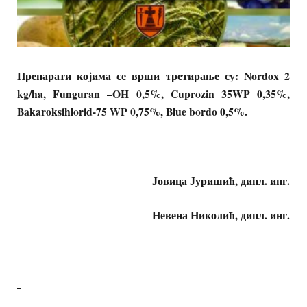
Препарати којима се вр
ш
и третирање су:
Nordox 2
kg/ha, Funguran –OH 0,5%, Cuprozin 35WP 0,35%,
Bakaroksihlorid-75 WP 0,75%, Blue bordo 0,5%.
Јовица Јуришић, дипл. инг.
Невена Николић, дипл. инг.