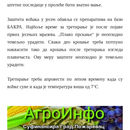
штетне последице у пролеће бити знатно мање.
Заштита воћака у јесен обавља се препаратима на бази
БАКРА. Најбоље време за третирање је после појаве
првих јесењих мразева. „Плаво прскање“ је неопходно
темељно урадити. Сваки део крошње треба потпуно
наквасити тако да крошња после третирања изгледа
плавичаста. Ову меру заштите неопходно је темељно
урадити.
Третирање треба апровести по лепом времену када су
воћке суве и када је температура виша од 7°C.