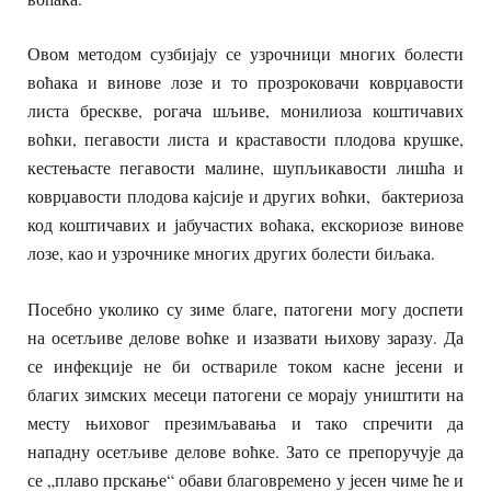
Овом методом сузбијају се узрочници многих болести
воћака и винове лозе и то прозроковачи коврџавости
листа брескве, рогача шљиве, монилиоза коштичавих
воћки, пегавости листа и краставости плодова крушке,
кестењасте пегавости малине, шупљикавости лишћа и
коврџавости плодова кајсије и других воћки, бактериоза
код коштичавих и јабучастих воћака, екскориозе винове
лозе, као и узрочнике многих других болести биљака.
Посебно уколико су зиме благе, патогени могу доспети
на осетљиве делове воћке и изазвати њихову заразу. Да
се инфекције не би оствариле током касне јесени и
благих зимских месеци патогени се морају уништити на
месту њиховог презимљавања и тако спречити да
нападну осетљиве делове воћке. Зато се препоручује да
се „плаво прскање“ обави благовремено у јесен чиме ће и