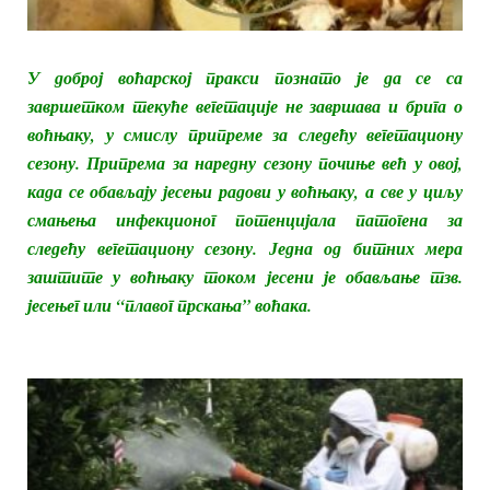
У доброј воћарској пракси познато је да се са
завршетком текуће вегетације не завршава и брига о
воћњаку, у смислу припреме за следећу вегетациону
сезону. Припрема за наредну сезону почиње већ у овој,
када се обављају јесењи радови у воћњаку, а све у циљу
смањења инфекционог потенцијала патогена за
следећу вегетациону сезону. Једна од битних мера
заштите у воћњаку током јесени је обављање тзв.
јесењег или “плавог прскања” воћака.