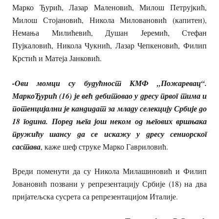
Марко Ђурић, Лазар Маленовић, Милош Петрујкић,
Милош Стојановић, Никола Миловановић (капитен),
Немања Милићевић, Душан Јеремић, Стефан
Пујкаловић, Никола Чукнић, Лазар Чепкеновић, Филип
Крстић и Матеја Јанковић.
-Ови момци су будућност КМФ „Пожаревац“.
МаркоЂурић (16) је већ дебитовао у дресу првог тима и
потенцијални је кандидат за младу селекцију Србије до
18 година. Поред њега још неком од његових вршњака
пружићу шансу да се искажу у дресу сениорског
састава
, каже шеф струке Марко Гавриловић.
Вреди поменути да су Никола Милашиновић и Филип
Јовановић позвани у репрезентацију Србије (18) на два
пријатељска сусрета са репрезентацијом Италије.