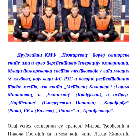
Друголигаш КМФ „Пожаревац“ поред сениорске
екипе има и врло перспективну генерацију омладинаца.
Млади пожаревачки састав учествоваоје у лиги младих
(8 клубова) коју води ФС РЗС и освојио респектабилно
треће место, иза екипа „Металац Колорадо“ (Горњи
Милановац) и „Економац“ (Крагујевац), а испред
„Партенонa“ (Смедеревска Паланка), „Карађорђa“
(Рача), РБ-a (Ваљево), „Рашкe“ и „Аранђеловца“.
Овај успех остварили су тренери Милош Ђорђевић и
Никола Гостојић са тимом који чине Лазар Животић,