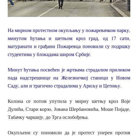
На мирном протестном окупљању у пожаревачком парку,
минутом ћутања и шетњом кроз град, од 17 сати,
матуранати и грађани Пожаревца поновили су подршку
студентима у блокадама широм Србије.
Минут ћутања посвећен је жртвама страдалим приликом
пада надстрешнице на Железничкој станици у Новом
Саду, али и трагично страдалима у Ариљу и Цетињу.
Колона се потом упутила у мирну шетњу кроз Воје
Дулића, Стари корзо, Јована Шербановића, Моше Пијаде,
Табачку чаршију, до Трга ослобођења.
Окупљени су поновили да је протест уперен против