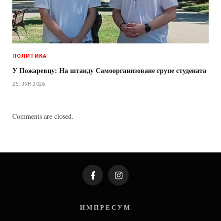
ПОЛИТИКА
У Пожаревцу: На штанду Самоорганизоване групе студената
26. ЈУН 2026.
Comments are closed.
Facebook
Instagram
И М П Р Е С У М