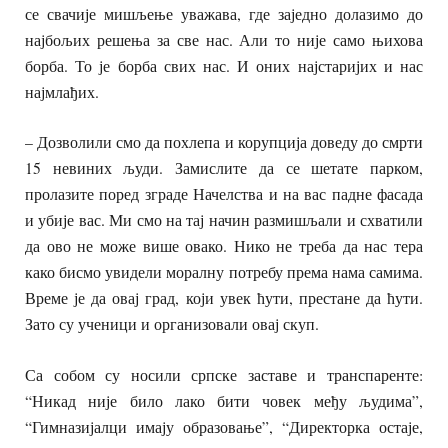
се свачије мишљење уважава, где заједно долазимо до
најбољих решења за све нас. Али то није само њихова
борба. То је борба свих нас. И оних најстаријих и нас
најмлађих.
–
Дозволили смо да похлепа и корупција доведу до смрти
15 невиних људи. Замислите да се шетате парком,
пролазите поред зграде Начелства и на вас падне фасада
и убије вас. Ми смо на тај начин размишљали и схватили
да ово не може више овако. Нико не треба да нас тера
како бисмо увидели моралну потребу према нама самима.
Време је да овај град, који увек ћути, престане да ћути.
Зато су ученици и организовали овај скуп.
Са собом су носили српске заставе и транспаренте:
“Никад није било лако бити човек међу људима”,
“Гимназијалци имају образовање”, “Директорка остаје,