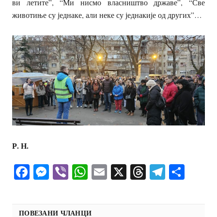
ви летите”, “Ми нисмо власништво државе”, “Све
животиње су једнаке, али неке су једнакије од других”…
Р. Н.
Facebook
Messenger
Viber
WhatsApp
Email
X
Threads
Telegra
Shar
ПОВЕЗАНИ ЧЛАНЦИ