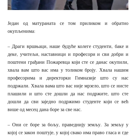
Један од матураната се том приликом и обратио
окупљенима:
– Драги вршњаци, наше будуће колеге студенти, баке и
деке, учитељи, наставници и професори и сви добри и
поштени грађани Пожаревца који сте се данас окупили,
хвала вам што вас има у толиком броју. Хвала нашим
професорима и директорки Гимназије што су нас
подржали. Хвала вама што вас није мрзело, што се нисте
плашили и што сте дошли да нас подржите, што сте
дошли да сви заједно подржимо студенте који се већ
више од месец дана боре за све нас.
– Они се боре за бољу, праведнију земљу. За земљу у
којој се закон поштује, у којој свако има право гласа и где