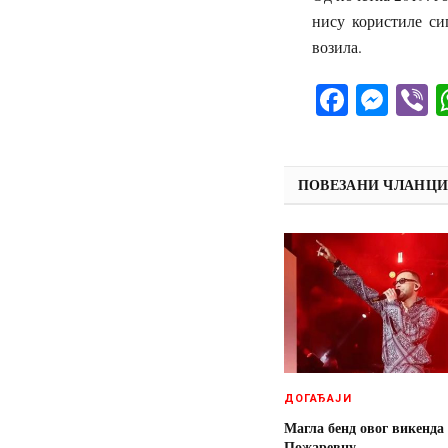
нису користиле си
возила.
Facebo
Mes
V
ПОВЕЗАНИ ЧЛАНЦ
ДОГАЂАЈИ
Магла бенд овог викенда
Пожаревцу