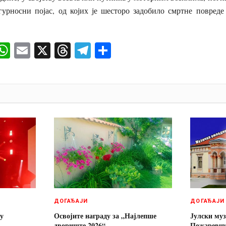
гурносни појас, од којих је шесторо задобило смртне повреде
ok
senger
iber
WhatsApp
Email
X
Threads
Telegram
Share
И
ДОГАЂАЈИ
ДОГАЂАЈИ
 у
Освојите награду за „Најлепше
Јулски муз
двориште 2026“
Пожаревц