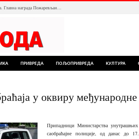
Велика посећеност Костолачког котлића. Главна награда Пожаревљанину
ИКА
ПРИВРЕДА
ПОЉОПРИВРЕДА
КУЛТУРА
браћаја у оквиру међународне
Припадници Министарства унутрашњих
саобраћајне полиције, од данас до 17