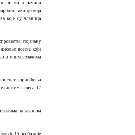
ог појаса и начина
ародној акцији која
а које су чланица
.
провести појачану
онисање возача који
као и оним возачима
проценат коришћења
седиштима свега 12
возилима на законом
уло је 15 особа које