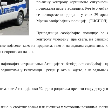
појачану контролу коришћења сигурносн
превожења деце у возилима. Реч је о међун
се истовремено одвија у свих 29 држав
Мрежа саобраћајних полиција (ТИСПОЛ)
Припадници саобраћајне полиције ће с
контролу усмерену, пре свега, на санкци
сне појасеве, како на предњим, тако и на задњим седиштима, 
на непрописан начин.
 најновијих истраживања Агенције за безбедност саобраћаја, 
 седиштима у Републици Србији је око 83 одсто, а на задњим 
цима ове Агенције, око 52 одсто родитеља превози своју децу у 
дине, у својству возача или путника у моторним возилима, погин