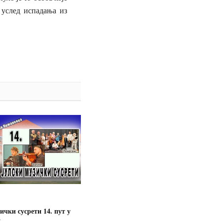
 услед испадања из
ички сусрети 14. пут у
у