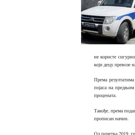
не користе сигурно
који децу превозе 
Према резултатима
појаса на предњим
процената.
Такође, према пода
прописан начин.
Од почетка 2019. го