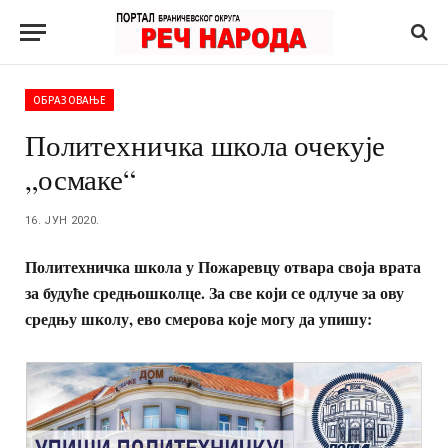
ОБРАЗОВАЊЕ
Политехничка школа очекује
„осмаке“
16. ЈУН 2020.
Политехничка школа у Пожаревцу отвара своја врата
за будуће средњошколце. За све који се одлуче за ову
средњу школу, ево смерова које могу да упишу: