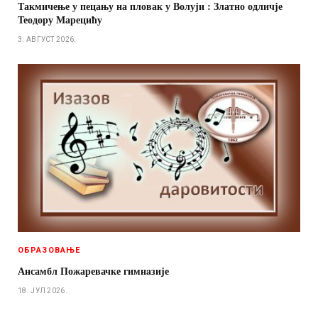
Такмичење у пецању на пловак у Волуји : Златно одличје
Теодору Марецићу
3. АВГУСТ 2026.
ОБРАЗОВАЊЕ
Ансамбл Пожаревачке гимнaзије
18. ЈУЛ 2026.