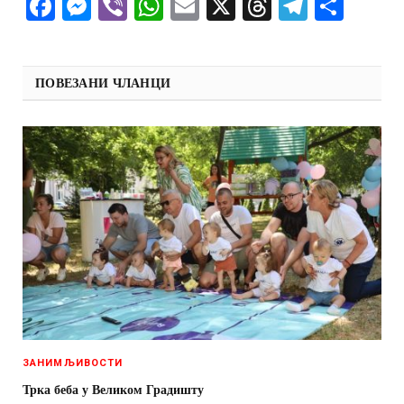
Facebook
Messenger
Viber
WhatsApp
Email
X
Threads
Telegra
Shar
ПОВЕЗАНИ ЧЛАНЦИ
ЗАНИМЉИВОСТИ
Трка беба у Великом Градишту