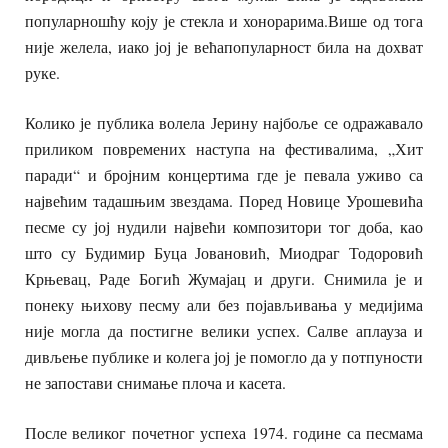
популарношћу коју је стекла и хонорарима.Више од тога
није желела, иако јој је већапопуларност била на дохват
руке.
Колико је публика волела Јерину најбоље се одражавало
приликом повремених наступа на фестивалима, „Хит
паради“ и бројним концертима где је певала уживо са
највећим тадашњим звездама. Поред Новице Урошевића
песме су јој нудили највећи композитори тог доба, као
што су Будимир Буца Јовановић, Миодраг Тодоровић
Крњевац, Раде Богић Жумајац и други. Снимила је и
понеку њихову песму али без појављивања у медијима
није могла да постигне велики успех. Салве аплауза и
дивљење публике и колега јој је помогло да у потпуности
не запостави снимање плоча и касета.
После великог почетног успеха 1974. године са песмама