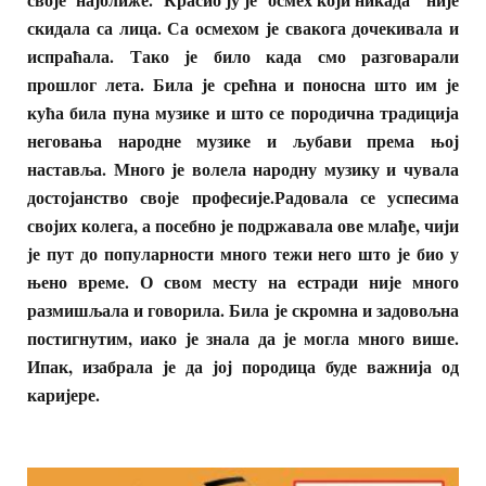
скидала са лица. Са осмехом је свакога дочекивала и
испраћала. Тако је било када смо разговарали
прошлог лета. Била је срећна и поносна што им је
кућа била пуна музике и што се породична традиција
неговања народне музике и љубави према њој
наставља. Много је волела народну музику и чувала
достојанство своје професије.Радовала се успесима
својих колега, а посебно је подржавала ове млађе, чији
је пут до популарности много тежи него што је био у
њено време. О свом месту на естради није много
размишљала и говорила. Била је скромна и задовољна
постигнутим, иако је знала да је могла много више.
Ипак, изабрала је да јој породица буде важнија од
каријере.