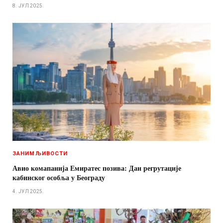
8. ЈУЛ 2025.
ЗАНИМЉИВОСТИ
Авио комапанија Емиратес позива: Дан регрутације
кабинског особља у Београду
4. ЈУЛ 2025.