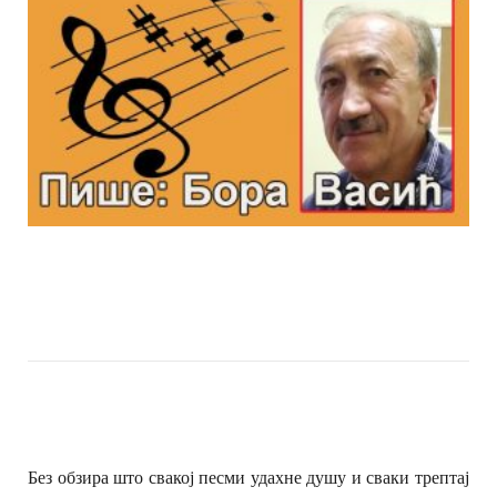
Без обзира што свакој песми удахне душу и сваки трептај