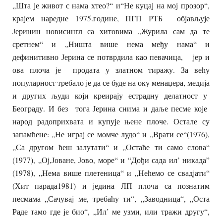
„Шта је живот с нама хтео?“ и“Не куцај на мој прозор“,
крајем наредне 1975.године, ПГП РТБ објављује
Јеринин новисингл са хитовима „Журила сам да те
сретнем“ и „Ништа више нема међу нама“ и
дефинитивно Јерина се потврдила као певачица, јер и
ова плоча је продата у златном тиражу. За већу
популарност требало је да се буде на оку менаџера, медија
и других људи који креирају естрадну делатност у
Београду. И без тога Јерина снима и даље песме које
народ радоприхвата и купује њене плоче. Остале су
запамћене: „Не играј се момче лудо“ и „Врати се“(1976),
„Са другом ћеш залутати“ и „Остаће ти само слова“
(1977), „Ој,Јоване, Јово, море“ и “Дођи сада ил’ никада”
(1978), „Нема више плетеница“ и „Нећемо се свадјати“
(Хит парада1981) и једина ЛП плоча са познатим
песмама „Сачувај ме, требаћу ти“, „Заводница“, „Оста
Раде тамо где је био“, „Ил’ ме узми, или тражи другу“,