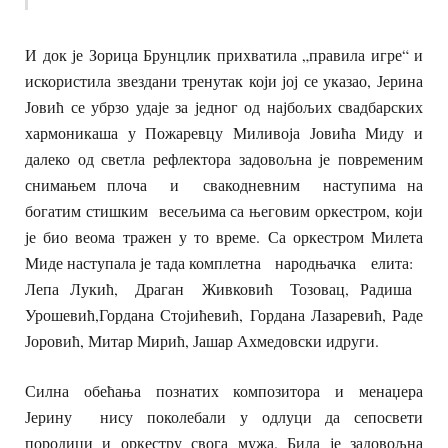
И док је Зорица Брунцлик прихватила „правила игре“ и
искористила звездани тренутак који јој се указао, Јерина
Јовић се убрзо удаје за једног од најбољих свадбарских
хармоникаша у Пожаревцу Миливоја Јовића Миду и
далеко од светла рефлектора задовољна је повременим
снимањем плоча и свакодневним наступима на
богатим стишким весељима са његовим оркестром, који
је био веома тражен у то време. Са оркестром Милета
Миде наступала је тада комплетна народњачка елита:
Лепа Лукић, Драган Живковић Тозовац, Радиша
Урошевић,Гордана Стојићевић, Гордана Лазаревић, Раде
Јоровић, Митар Мирић, Јашар Ахмедовски идруги.
Силна обећања познатих композитора и менаџера
Јерину нису поколебали у одлуци да сепосвети
породици и оркестру свога мужа. Била је задовољна