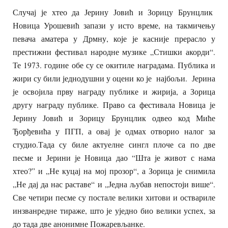
Случај је хтео да Јерину Јовић и Зорицу Брунцлик
Новица Урошевић запази у исто време, на такмичењу
певача аматера у Дрмну, које је касније прерасло у
престижни фестивал народне музике „Стишки акорди“.
Те 1973. године обе су се окитиле наградама. Публика и
жири су били једнодушни у оцени ко је најбољи. Јерина
је освојила прву награду публике и жирија, а Зорица
другу награду публике. Право са фестивала Новица је
Јерину Јовић и Зорицу Брунцлик одвео код Миће
Ђорђевића у ПГП, а овај је одмах отворио налог за
студио.Тада су биле актуелне сингл плоче са по две
песме и Јерини је Новица дао “Шта је живот с нама
хтео?” и „Не куцај на мој прозор“, а Зорица је снимила
„Не дај да нас раставе“ и „Једна љубав непостоји више“.
Све четири песме су постале велики хитови и оствариле
инзванредне тираже, што је уједно био велики успех, за
до тада две анонимне Пожаревљанке.