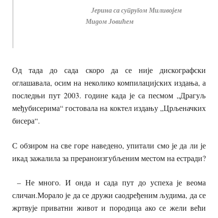
Јерина са супругом Миливојем
Мидом Јовићем
Од тада до сада скоро да се није дискографски
оглашавала, осим на неколико компилацијских издања, а
последњи пут 2003. године када је са песмом „Драгуљ
међубисерима“ гостовала на коктел издању „Црљеначких
бисера“.
С обзиром на све горе наведено, упитали смо је да ли је
икад зажалила за прераноизгубљеним местом на естради?
– Не много. И онда и сада пут до успеха је веома
сличан.Морало је да се дружи саодређеним људима, да се
жртвује приватни живот и породица ако се жели већи