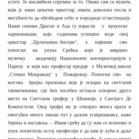
успех. Ја нисамбила спремна за то. Овако сам са мужем,
који је имао цењени оркестар, имала довољно посла и
могућности да обезбедим себи и породици егзистенцију.
Наши синови Драган и Аца су израсли у врхунске
хармоникаше, који годинама успешно воде свој
оркестар „Црљеначки бисери“, а највише смо
поносни на унука Срећка који је завршио
музичку академију Национални конзерваторијум у
Паризу и који као професор предаје у Музичкој школи
„Стеван Мокрањац“ у Пожаревцу. Поносни смо на
његова бројна признања која је освајао на светским
такмичењима, где бих посебно истакла освојено друго
место на Светском трофеју у Шпанији, у Сантјаго Де
Компостели. Овај трофеј му је отворио многа врата и
омогућио много лакши пут у даљем усавршавању, каже
Јерина и наставља. – Имам срећу да су нам се исинови и
унук посветили истој професији и да нам је кућа и даље
пуна музике. Тренутак славедође и прође. Ја сам на време