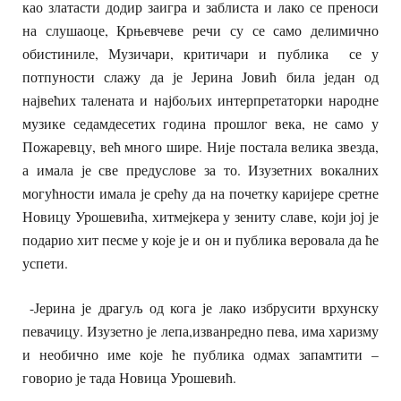
као златасти додир заигра и заблиста и лако се преноси
на слушаоце, Крњевчеве речи су се само делимично
обистиниле,
Музичари, критичари и публика се у
потпуности слажу да је Јерина Јовић била један од
највећих талената и најбољих интерпретаторки народне
музике седамдесетих година прошлог века, не само у
Пожаревцу, већ много шире. Није постала велика звезда,
а имала је све предуслове за то. Изузетних вокалних
могућности имала је срећу да на почетку каријере сретне
Новицу Урошевића, хитмејкера у зениту славе, који јој је
подарио хит песме у које је и он и публика веровала да ће
успети.
-Јерина је драгуљ од кога је лако избрусити врхунску
певачицу. Изузетно је лепа,изванредно пева, има харизму
и необично име које ће публика одмах запамтити –
говорио је тада Новица Урошевић.