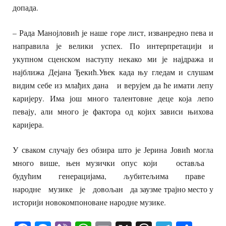
допада.
– Рада Манојловић је наше горе лист, изванредно пева и
направила је велики успех. По интерпретацији и
укупном сценском наступу некако ми је најдража и
најближа Дејана Ђекић.Увек када њу гледам и слушам
видим себе из млађих дана и верујем да ће имати лепу
каријеру. Има још много талентовне деце која лепо
певају, али много је фактора од којих зависи њихова
каријера.
У сваком случају без обзира што је Јерина Јовић могла
много више, њен музички опус који оставља
будућим генерацијама, љубитељима праве
народне музике је довољан да заузме трајно место у
историји новокомпоноване народне музике.