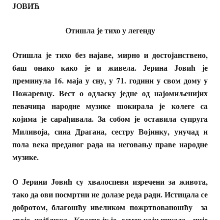
ЈОВИЋ
Отишла је тихо у легенду
Отишла је тихо без најаве, мирно и достојанствено,
баш онако како је и живела. Јерина Јовић је
преминула 16. маја у сну, у 71. години у свом дому у
Пожаревцу. Вест о одласку једне од најомиљенијих
певачица народне музике шокирала је колеге са
којима је сарађивала. За собом је оставила супруга
Миливоја, сина Драгана, сестру Војинку, унучад и
пола века преданог рада на неговању праве народне
музике.
О Јерини Јовић су хвалоспеви изречени за живота,
тако да ови посмртни не долазе реда ради. Истицала се
добротом, благошћу ивеликом пожртвованошћу за
своје најближе. Красио ју је осмех који никада није