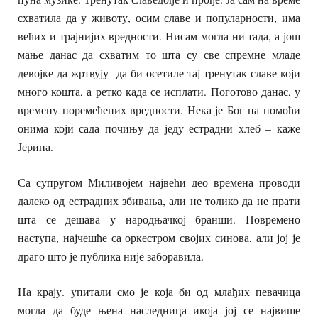
схватила да у животу, осим славе и популарности, има
већих и трајнијих вредности. Нисам могла ни тада, а још
мање данас да схватим то шта су све спремне младе
девојке да жртвују да би осетиле тај тренутак славе који
много кошта, а ретко када се исплати. Поготово данас, у
времену поремећених вредности. Нека је Бог на помоћи
онима који сада почињу да једу естрадни хлеб – каже
Јерина.
Са супругом Миливојем највећи део времена проводи
далеко од естрадних збивања, али не толико да не прати
шта се дешава у народњачкој бранши. Повремено
наступа, најчешће са оркестром својих синова, али јој је
драго што је публика није заборавила.
На крају. упитали смо је која би од млађих певачица
могла да буде њена наследница икоја јој се највише