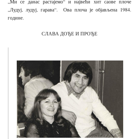
„Ми се данас растајемо“ и највећи хит саове плоче
„Лудуј, лудуј, гарава“. Ова плоча је објављена 1984.
године.
СЛАВА ДОЂЕ И ПРОЂЕ