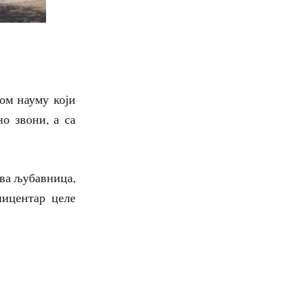
ом науму који
о звони, а са
ова љубавница,
пицентар целе