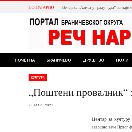
ПОПУЛАРНО
Вечерас: „Алиса у граду чуда“ за нај
ПОЧЕТНА
БРАНИЧЕВО
ДРУШТВО
ПОЛИТ
КУЛТУРА
„Поштени провалник“ з
28. МАРТ 2023.
Центар за културу
завршно вече Првог ф