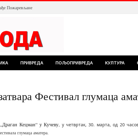
млађе Пожаревљане
ИКА
ПРИВРЕДА
ПОЉОПРИВРЕДА
КУЛТУРА
атвара Фестивал глумаца ама
 „Драган Кецман“ у Кучеву,
у четвртак, 30. марта, од 20 часо
естивала глумаца аматера.