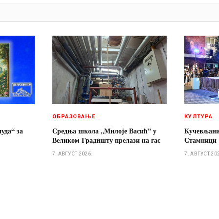
И
ОБРАЗОВАЊЕ
КУЛТУРА
чуда“ за
Средња школа „Милоје Васић” у
Кучевљани
Великом Градишту прелази на гас
Стамници
7. АВГУСТ 2026.
7. АВГУСТ 20