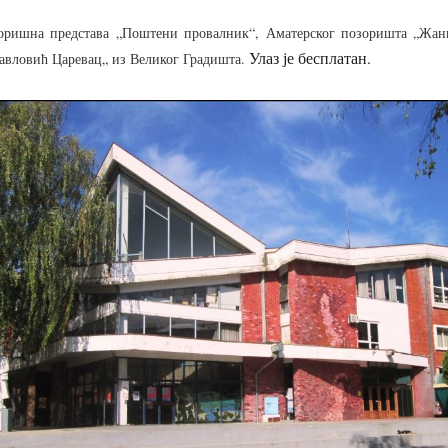
зоришна представа „Поштени провалник“, Аматерског позоришта „Жан
Улаз је бесплатан.
авловић Царевац„ из Великог Градишта.