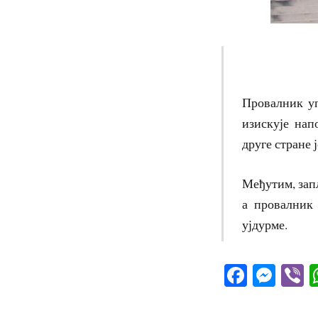
Провалник уп
изискује нап
друге стране 
Међутим, запл
а провалник 
ујдурме.
Facebo
Mes
V