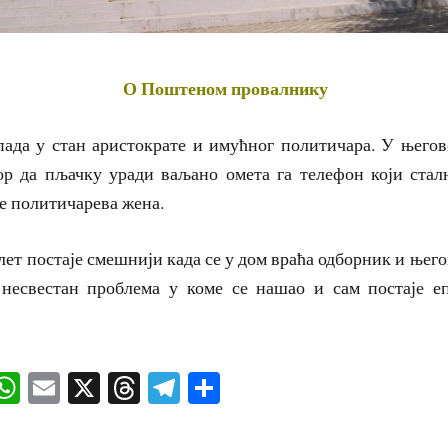
О Поштеном провалнику
ада у стан аристократе и имућног политичара. У његов
ор да пљачку уради ваљано омета га телефон који сталн
је политичарева жена.
ет постаје смешнији када се у дом враћа одборник и њег
несвестан проблема у коме се нашао и сам постаје е
ok
senger
iber
WhatsApp
Email
X
Threads
Telegram
Share