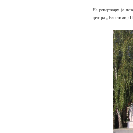
На репертоару је по
центра „ Властимир П