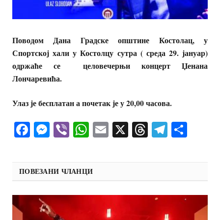
Поводом Дана Градске општине Костолац, у
Спортској хали у Костолцу сутра ( среда 29. јануар)
одржаће се целовечерњи концерт Џенана
Лончаревића.
Улаз је бесплатан а почетак је у 20,00 часова.
Facebook
Messenger
Viber
WhatsApp
Email
X
Threads
Telegra
Shar
ПОВЕЗАНИ ЧЛАНЦИ