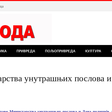
дбалских клубова
ИКА
ПРИВРЕДА
ПОЉОПРИВРЕДА
КУЛТУРА
рства унутрашњих послова и 
лаве Министарства унутрашњих послова и Дана полиције, у 