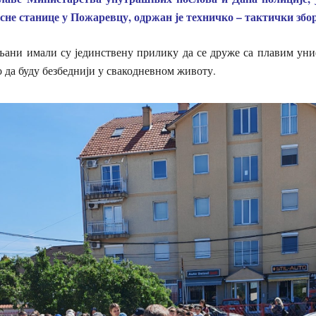
не станице у Пожаревцу, одржан је техничко – тактички збор
ани имали су јединствену прилику да се друже са плавим уни
о да буду безбеднији у свакодневном животу.