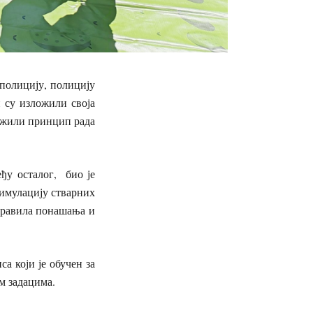
 полицију, полицију
 су изложили своја
ижили принцип рада
ђу осталог, био је
симулацију стварних
 правила понашања и
а који је обучен за
м задацима.