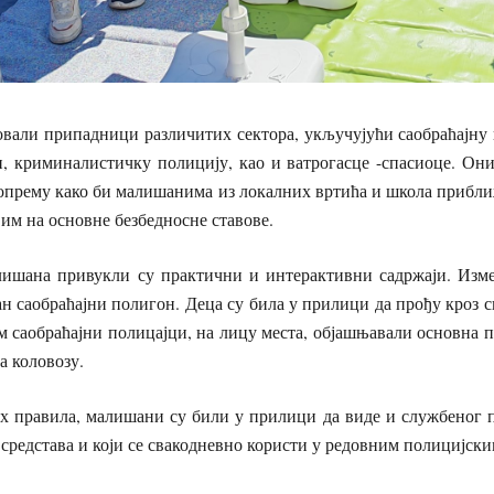
овали припадници различитих сектора, укључујући саобраћајну
, криминалистичку полицију, као и ватрогасце -спасиоце. Они
 опрему како би малишанима из локалних вртића и школа прибл
 им на основне безбедносне ставове.
ишана привукли су практични и интерактивни садржаји. Изме
н саобраћајни полигон. Деца су била у прилици да прођу кроз 
им саобраћајни полицајци, на лицу места, објашњавали основна
а коловозу.
 правила, малишани су били у прилици да виде и службеног пс
средстава и који се свакодневно користи у редовним полицијски