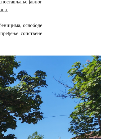
успостављање јавног
аца.
беницима, ослободе
апређење сопствене