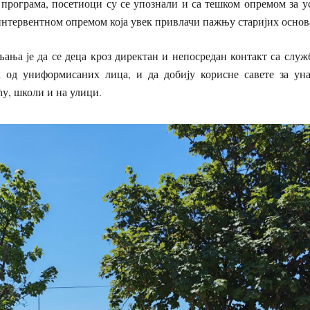
 програма, посетиоци су се упознали и са тешком опремом за 
 интервентном опремом која увек привлачи пажњу старијих основ
ања је да се деца кроз директан и непосредан контакт са служ
а од униформисаних лица, и да добију корисне савете за ун
ћу, школи и на улици.