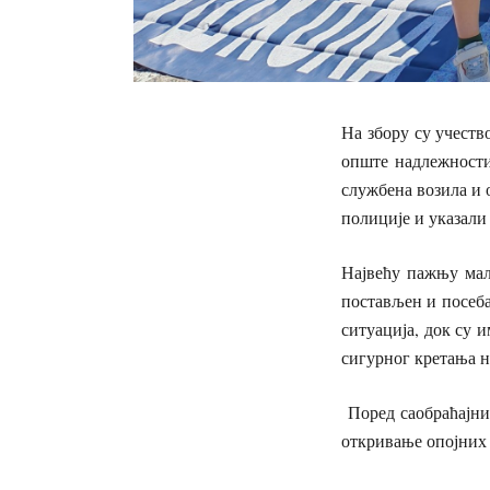
На збору су учеств
опште надлежности
службена возила и
полиције и указали
Највећу пажњу мал
постављен и посеба
ситуација, док су 
сигурног кретања н
Поред саобраћајних
откривање опојних 