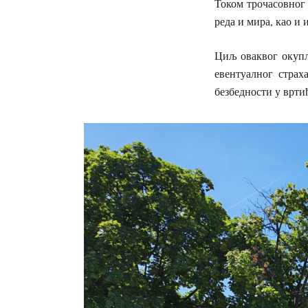
​Током трочасовног
реда и мира, као и
Циљ оваквог окупљ
евентуалног страх
безбедности у врти