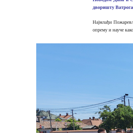
дворишту Ватрогас
Најмлађи Пожаревљ
опрему и науче как