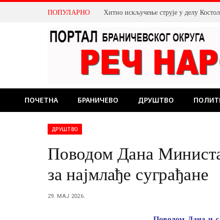
ПОПУЛАРНО
У Костолцу: Одржане конференције фу
ПОЧЕТНА
БРАНИЧЕВО
ДРУШТВО
ПОЛИТ
ДРУШТВО
Поводом Дана Министа
за најмлађе суграђане
29. МАЈ 2026.
Поводом Дана и с