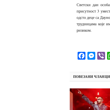
Светски дан особа
присутност 3 умес
одсто деце са Дауно
трудницама које и
ризиком.
Д
Facebo
Mes
V
ПОВЕЗАНИ ЧЛАНЦ