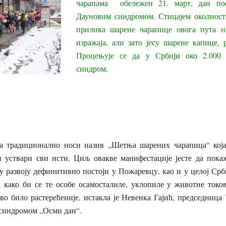
чарапама обележен 21. март, дан по
Дауновим синдромом. Стицајем околност
прилика шарене чарапице овога пута 
изражаја, али зато јесу шарене капице,
Процењује се да у Србији око 2.000
синдром.
а традиционално носи назив „Шетња шарених чарапица“ која
ти уствари сви исти. Циљ овакве манифестације јесте да пока
у развоју дефинитивно постоји у Пожаревцу, као и у целој Срб
 како би се те особе осамосталиле, уклопиле у животне токов
во било растерећеније, истакла је Невенка Гајић, председниц
 синдромом „Осми дан“.