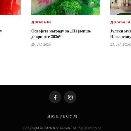
ДОГАЂАЈИ
ДОГАЂАЈИ
 у
Освојите награду за „Најлепше
Јулски муз
двориште 2026“
Пожаревц
29. ЈУЛ 2026.
23. ЈУЛ 2026.
Facebook
Instagram
И М П Р Е С У М
Copyright © 2026 Reč naroda. All rights reserved.