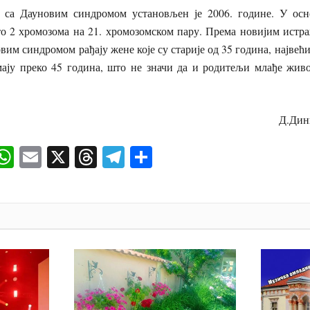
 са Дауновим синдромом установљен је 2006. године. У осн
то 2 хромозома на 21. хромозомском пару. Према новијим истр
вим синдромом рађају жене које су старије од 35 година, највећи
мају преко 45 година, што не значи да и родитељи млађе жив
.Дини
ok
senger
iber
WhatsApp
Email
X
Threads
Telegram
Share
И