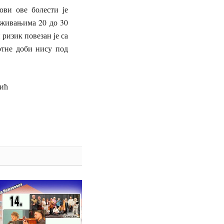
ови ове болести је
аживањима 20 до 30
 ризик повезан је са
отне доби нису под
ћ