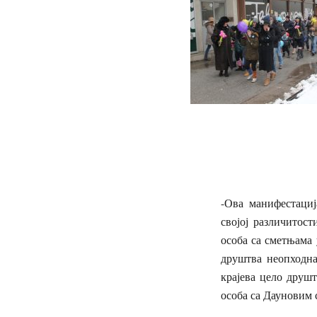
-Ова манифестациј
својој различитос
особа са сметњама 
друштва неопходна
крајева цело друшт
особа са Дауновим