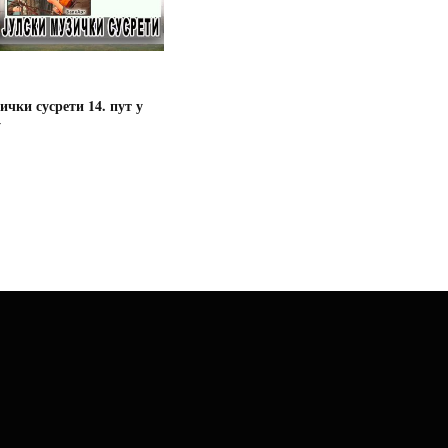
ички сусрети 14. пут у
у