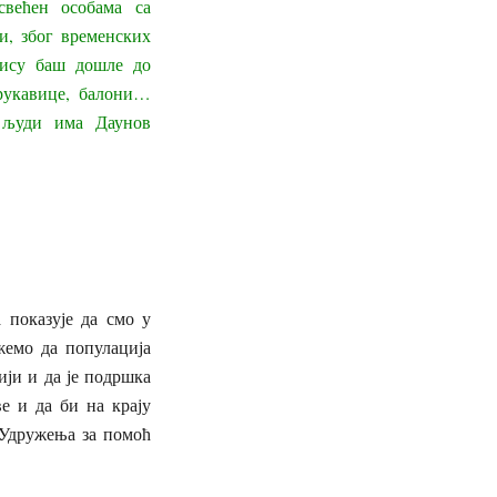
свећен особама са
и, због временских
нису баш дошле до
 рукавице, балони…
 људи има Даунов
 показује да смо у
жемо да популација
ији и да је подршка
е и да би на крају
а Удружења за помоћ