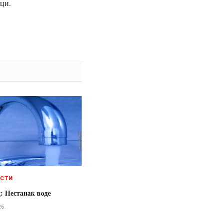
ици.
ЕСТИ
: Нестанак воде
26.