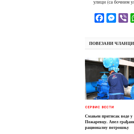
улици (са бочним ул
Facebo
Mes
V
ПОВЕЗАНИ ЧЛАНЦ
СЕРВИС ВЕСТИ
Смањен притисак воде у
Пожаревцу. Апел грађан
рационалну потрошњу