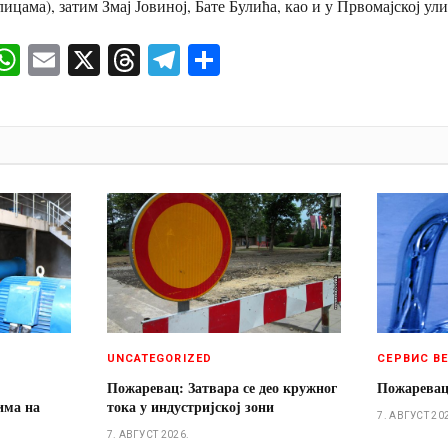
ицама), затим Змај Јовиној, Бате Булића, као и у Првомајској ул
ok
senger
iber
WhatsApp
Email
X
Threads
Telegram
Share
И
UNCATEGORIZED
СЕРВИС В
Пожаревац: Затвара се део кружног
Пожаревац
има на
тока у индустријској зони
7. АВГУСТ 20
7. АВГУСТ 2026.