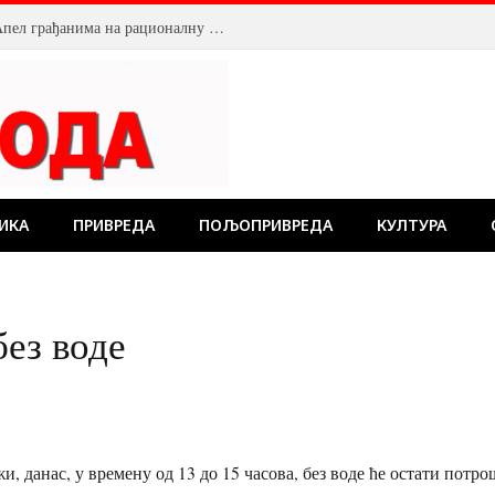
Смањен притисак воде у Пожаревцу. Апел грађанима на рационалну потрошњу
ИКА
ПРИВРЕДА
ПОЉОПРИВРЕДА
КУЛТУРА
без воде
и, данас, у времену од 13 до 15 часова, без воде ће остати потро