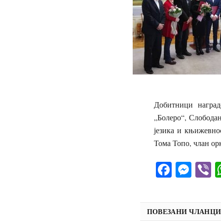
Добитници наград
„Болеро“, Слободан
језика и књижевно
Тома Топо, члан ор
Facebo
Mes
V
ПОВЕЗАНИ ЧЛАНЦ