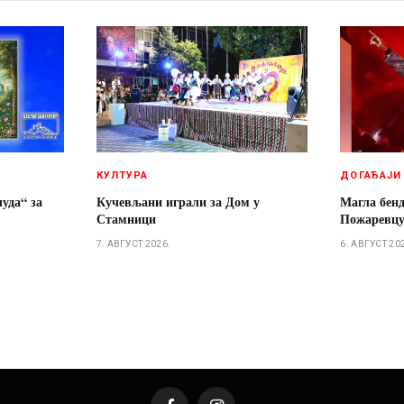
КУЛТУРА
ДОГАЂАЈИ
чуда“ за
Кучевљани играли за Дом у
Магла бенд
Стамници
Пожаревц
7. АВГУСТ 2026.
6. АВГУСТ 20