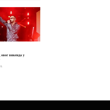
 овог викенда у
у
26.