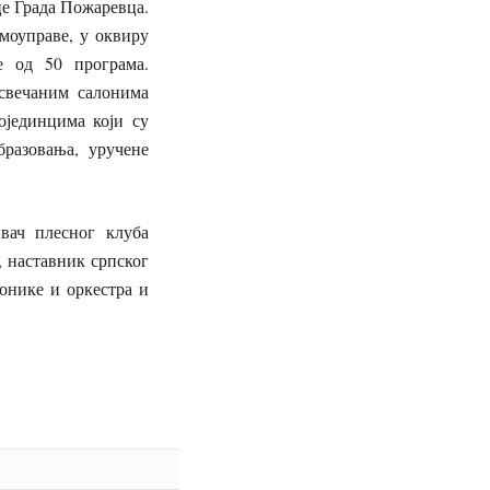
це Града Пожаревца.
моуправе, у оквиру
е од 50 програма.
 свечаним салонима
ојединцима који су
разовања, уручене
вач плесног клуба
, наставник српског
онике и оркестра и