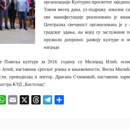
организацији Културно просветне заједни
Током месец дана, уз подршку локалне са
ове манифестације реализовано је виш
Централна свечаност организована је у
градског здања, на којој су заслужним п
пружили допринос развоју културе и об
награде.
е Повеља културе за 2018. годину су Милорад Илић, осни
 Јотић, наставник српског језика и књижевности, Весна Милић
сти, преводилац и лектор, Драгана Станковић, наставник харм
кестра КУД „Костолац“.
ok
senger
iber
WhatsApp
Email
X
Threads
Telegram
Share
И