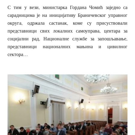
С тим у вези, министарка Гордана Чомић заједно са
сарадницима је на иницијативу Браничевског управног
округа, одржала састанак, коме су присуствовали
представници свих локалних самоуправа, центара за
социјални рад, Националне службе за запошљавање,
представници националних мањина и цивилног
сектора…