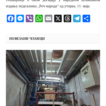
издању недељника „Реч народа“ од уторка, 11. маја.
Facebook
Messenger
Viber
WhatsApp
Email
X
Threads
Telegra
Shar
ПОВЕЗАНИ ЧЛАНЦИ