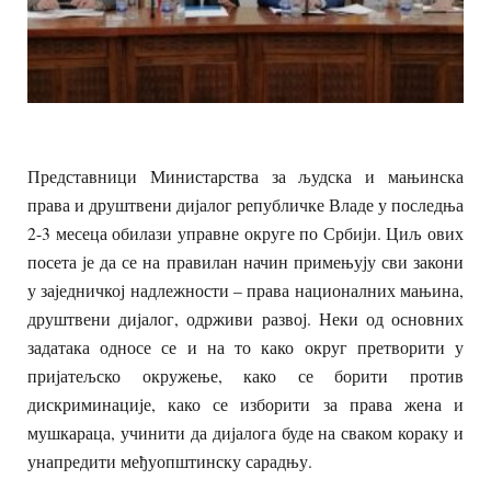
Представници Министарства за људска и мањинска
права и друштвени дијалог републичке Владе у последња
2-3 месеца обилази управне округе по Србији. Циљ ових
посета је да се на правилан начин примењују сви закони
у заједничкој надлежности – права националних мањина,
друштвени дијалог, одрживи развој. Неки од основних
задатака односе се и на то како округ претворити у
пријатељско окружење, како се борити против
дискриминације, како се изборити за права жена и
мушкараца, учинити да дијалога буде на сваком кораку и
унапредити међуопштинску сарадњу.