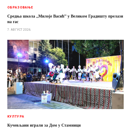
ОБРАЗОВАЊЕ
Средња школа „Милоје Васић” у Великом Градишту прелази
на гас
7. АВГУСТ 2026.
КУЛТУРА
Кучевљани играли за Дом у Стамници