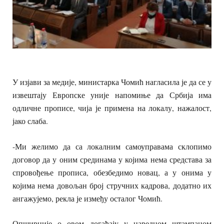
У изјави за медије, министарка Чомић нагласила је да се у
извештају Европске уније напомиње да Србија има
одличне прописе, чија је примена на локалу, нажалост,
јако слаба.
-Ми желимо да са локалним самоуправама склопимо
договор да у оним срединама у којима нема средстава за
спровођење прописа, обезбедимо новац, а у онима у
којима нема довољан број стручних кадрова, додатно их
ангажујемо, рекла је између осталог Чомић.
Опширније о овом догађају у наредном штампаном