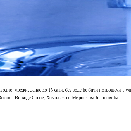
оводној мрежи, данас до 13 сати, без воде ће бити потрошачи у у
Висока, Војводе Степе, Хомољска и Мирослава Јовановића.