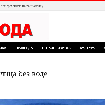
ка у индустријској зони
ИКА
ПРИВРЕДА
ПОЉОПРИВРЕДА
КУЛТУРА
лица без воде