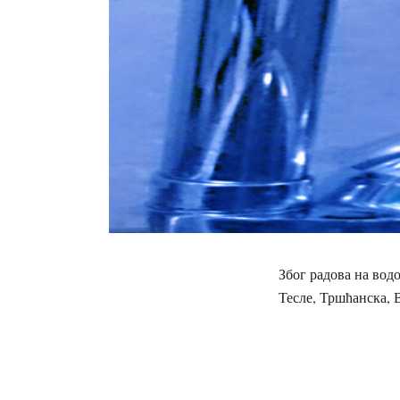
Због радова на вод
Тесле, Тршћанска, 