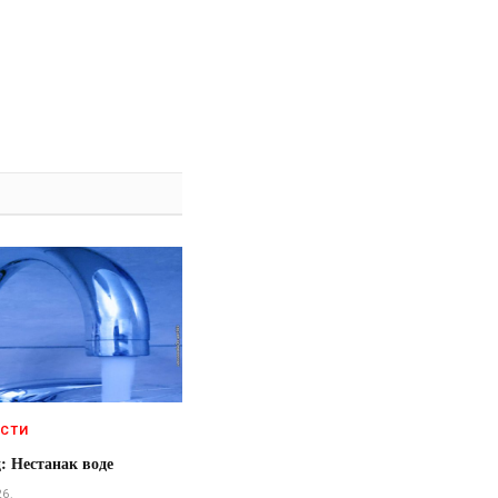
ЕСТИ
: Нестанак воде
26.