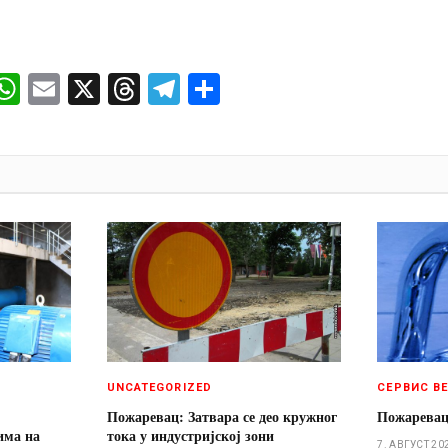
ok
senger
iber
WhatsApp
Email
X
Threads
Telegram
Share
И
UNCATEGORIZED
СЕРВИС В
Пожаревац: Затвара се део кружног
Пожаревац
има на
тока у индустријској зони
7. АВГУСТ 20