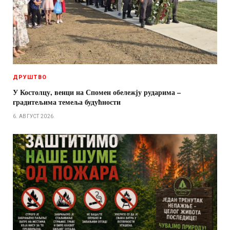
ДРУШТВО
У Костолцу, венци на Спомен обележју рударима –
градитељима темеља будућности
6. АВГУСТ 2026.