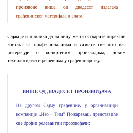
производе
више од двадесет излагача
грађевинског материјала и алата.
Сајам је
и
прилика да на лицу места остварит
е
директан
контакт са професионалцима и сазнате све што вас
интересује о конкртеним производима, новим
технологијама и решењима у грађевинарству.
ВИШЕ ОД ДВАДЕСЕТ ПРОИЗВОЂАЧА
На
другом Сајму грађевине, у организацији
компаније ,,Изо – Тим” Пожаревац, представиће
све бројни релевантни проозвођачи
: