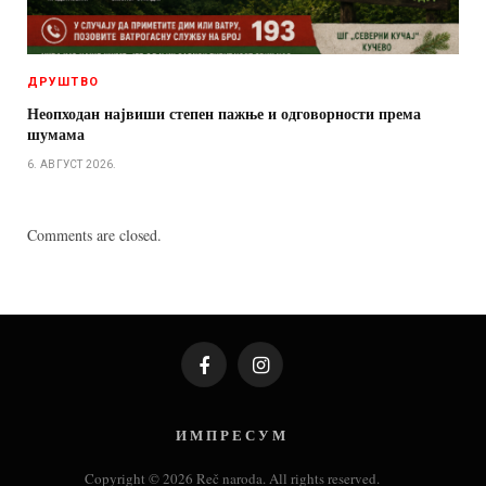
ДРУШТВО
Неопходан највиши степен пажње и одговорности према
шумама
6. АВГУСТ 2026.
Comments are closed.
Facebook
Instagram
И М П Р Е С У М
Copyright © 2026 Reč naroda. All rights reserved.