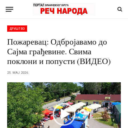
ДРУШТВО
Пожаревац: Одбројавамо до
Сајма грађевине. Свима
поклони и попусти (ВИДЕО)
25. МАЈ 2026.
Прегледач
видео
записа