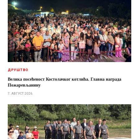
ДРУШТВО
Велика посећеност Костолачког котлића. Главна награда
Пожаревљанину
7. АВГУСТ 2026.