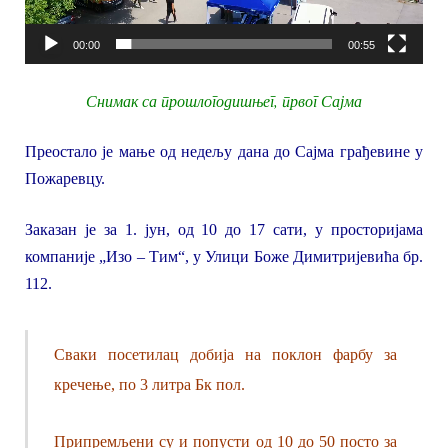
00:00
00:55
Снимак са прошлогодишњег, првог Сајма
Преостало је мање од недељу дана до Сајма грађевине у
Пожаревцу.
Заказан је за 1. јун, од 10 до 17 сати, у просторијама
компаније „Изо
–
Тим“
, у Улици Боже Димитријевића бр.
112.
Сваки п
осети
лац добија на
поклон
фарбу за
кречење, по 3 литра
Бк пол.
Припремљени су и
попусти
од 10 до 50 посто
за