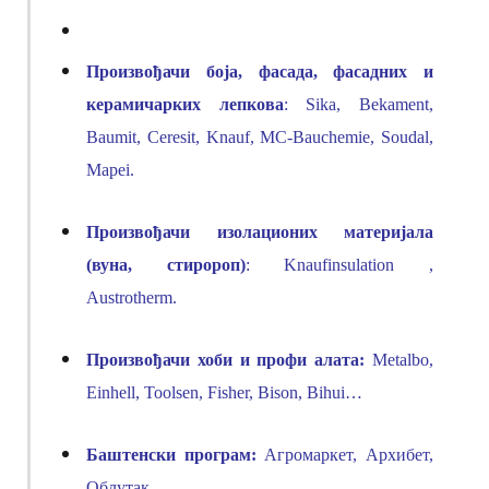
Произвођачи боја
, фасада, фасадних и
керамичарких
лепкова
:
Sika
, Bekament,
Baumit, Ceresit, Knauf, MC-Bauchemie, Soudal,
Mapei.
Произвођачи изолационих материјала
(вуна, стиророп)
:
Knaufinsulation
,
Austrotherm.
Произвођачи хоби и профи алата:
Metalbo,
Einhell, Toolsen, Fisher, Bison, Bihui…
Баштенски програм:
Агромаркет, Архибет,
Облутак.