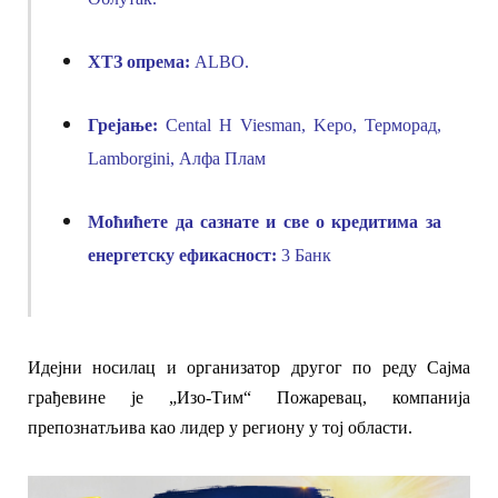
ХТЗ опрема:
ALBO
.
Грејање:
Cental H
Viesman
,
Kepo
, Терморад,
Lamborgini
, Алфа Плам
Моћићете да сазнате и све о к
редити
ма
за
енергетску ефикасност:
3 Банк
Идејни носилац и организатор другог по реду Сајма
грађевине је
„Изо-Тим“ Пожарев
ац,
компаниј
а
препознатљива као лидер у региону
у тој области
.