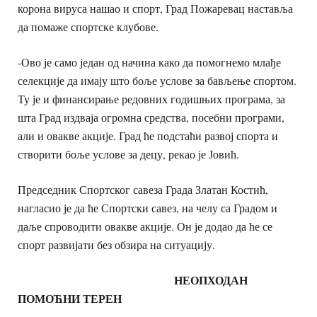
корона вируса нашао и спорт, Град Пожаревац наставља
да помаже спортске клубове.
-Ово је само један од начина како да помогнемо млађе
селекције да имају што боље услове за бављење спортом.
Ту је и финансирање редовних годишњих програма, за
шта Град издваја огромна средства, посебни програми,
али и овакве акције. Град ће подстаћи развој спорта и
створити боље услове за децу, рекао је Јовић.
Председник Спортског савеза Града Златан Костић,
нагласио је да ће Спортски савез, на челу са Градом и
даље спроводити овакве акције. Он је додао да ће се
спорт развијати без обзира на ситуацију.
НЕОПХОДАН
ПОМОЋНИ ТЕРЕН