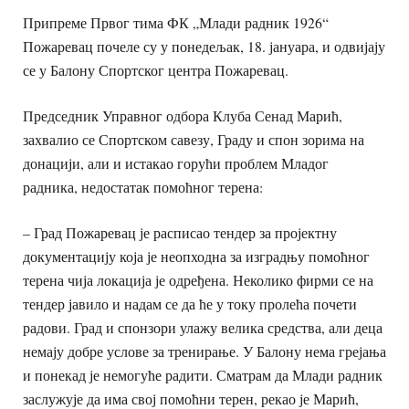
Припреме Првог тима ФК „Млади радник 1926“
Пожаревац почеле су у понедељак, 18. јануара, и одвијају
се у Балону Спортског центра Пожаревац.
Председник Управног одбора Клуба Сенад Марић,
захвалио се Спортском савезу, Граду и спон зорима на
донацији, али и истакао горући проблем Младог
радника, недостатак помоћног терена:
– Град Пожаревац је расписао тендер за пројектну
документацију која је неопходна за изградњу помоћног
терена чија локација је одређена. Неколико фирми се на
тендер јавило и надам се да ће у току пролећа почети
радови. Град и спонзори улажу велика средства, али деца
немају добре услове за тренирање. У Балону нема грејања
и понекад је немогуће радити. Сматрам да Млади радник
заслужује да има свој помоћни терен, рекао је Марић,