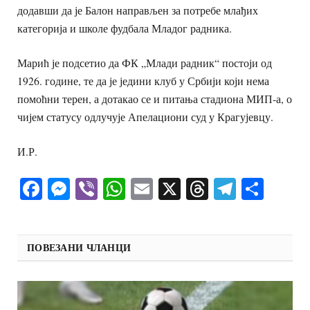
додавши да је Балон направљен за потребе млађих
категорија и школе фудбала Младог радника.
Марић је подсетио да ФК „Млади радник“ постоји од
1926. године, те да је једини клуб у Србији који нема
помоћни терен, а дотакао се и питања стадиона МИП-а, о
чијем статусу одлучује Апелациони суд у Крагујевцу.
И.Р.
Facebook
Messenger
Viber
WhatsApp
Email
X
Threads
Telegra
Shar
ПОВЕЗАНИ ЧЛАНЦИ