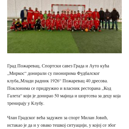
Град Пожаревац, Спортски савез Града и Ауто кућа
„Миркос“ донирали су пионирима Фудбалског
клуба„Млади радник 1926“ Пожаревац 40 дресова.
Поклонима се придружио и власник ресторана „Код
Галета“ који је донирао 50 мајица и шортсева за децу која
тренирају у Клубу.
Члан Градског већа задужен за спорт Милан Јовић,
истакао је да и у овако тешкој ситуацији, у којој се због