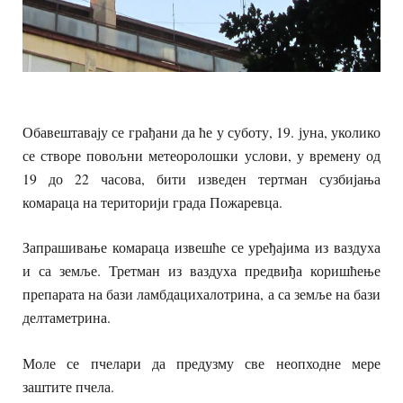
Обавештавају се грађани да ће у суботу, 19. јуна, уколико
се створе повољни метеоролошки услови, у времену од
19 до 22 часова, бити изведен тертман сузбијања
комараца на територији града Пожаревца.
Запрашивање комараца извешће се уређајима из ваздуха
и са земље. Третман из ваздуха предвиђа коришћење
препарата на бази ламбдацихалотрина, а са земље на бази
делтаметрина.
Моле се пчелари да предузму све неопходне мере
заштите пчела.