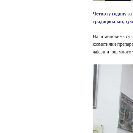
Четврту годину за
традицоналан, ху
На штандовима су с
козметички препара
чајеви и још много 