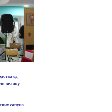
едства од
ели велику
ђених сапуна