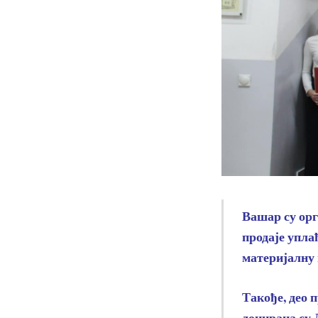
Вашар су орг
продаје упла
материјалну 
Такође, део 
донирана су 