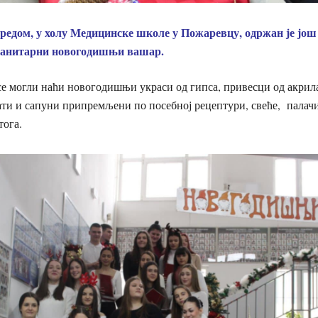
 редом, у холу Медицинске школе у Пожаревцу, одржан је још
манитарни новогодишњи вашар.
е могли наћи новогодишњи украси од гипса, привесци од акрила
ти и сапуни припремљени по посебној рецептури, свеће, палачи
тога.