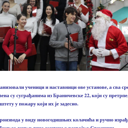
анизовали ученици и наставници ове установе, а сва ср
ћена су суграђанима из Браничевске 22, који су претрп
штету у пожару који их је задесио.
производа у виду новогодишњих колачића и ручно изра
Дому за децу и лица ометена у развоју у Стамници.