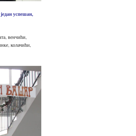
 један успешан,
та, венчићи,
нке, колачићи,