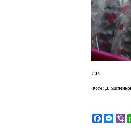
И.Р.
Фото: Д. Миленко
Facebo
Mes
V