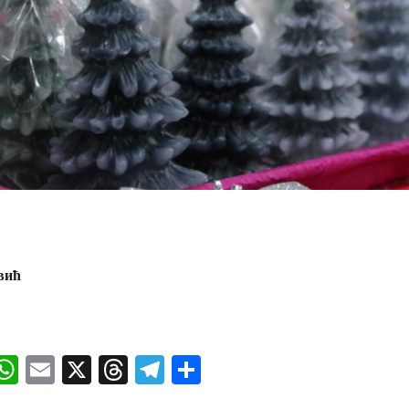
вић
ok
senger
iber
WhatsApp
Email
X
Threads
Telegram
Share