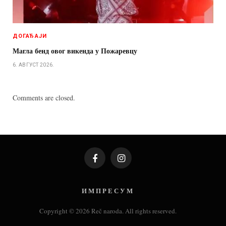
ДОГАЂАЈИ
Магла бенд овог викенда у Пожаревцу
6. АВГУСТ 2026.
Comments are closed.
Facebook
Instagram
И М П Р Е С У М
Copyright © 2026 Reč naroda. All rights reserved.