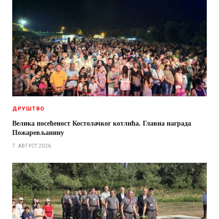
ДРУШТВО
Велика посећеност Костолачког котлића. Главна награда
Пожаревљанину
7. АВГУСТ 2026.