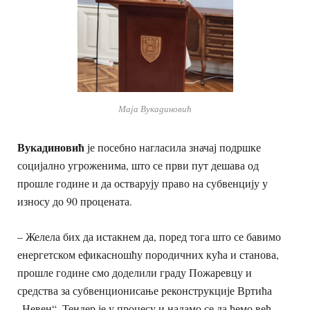
Маја Вукадиновић
Вукадиновић
је посебно нагласила значај подршке
социјално угроженима, што се први пут дешава од
прошле године и да остварују право на субвенцију у
износу до 90 процената.
– Желела бих да истакнем да, поред тога што се бавимо
енергетском ефикасношћу породичних кућа и станова,
прошле године смо доделили граду Пожаревцу и
средства за субвенционисање реконструкције Вртића
„Невен“. Тендер је у процесу и надамо се да ћемо већ