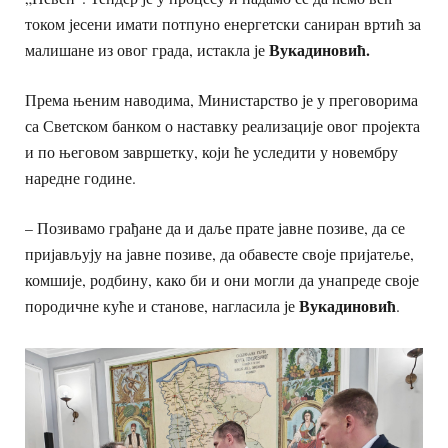
током јесени имати потпуно енергетски саниран вртић за
Вукадиновић.
малишане из овог града, истакла је
Према њеним наводима, Министарство је у преговорима
са Светском банком о наставку реализације овог пројекта
и по његовом завршетку, који ће уследити у новембру
наредне године.
– Позивамо грађане да и даље прате јавне позиве, да се
пријављују на јавне позиве, да обавесте своје пријатеље,
комшије, родбину, како би и они могли да унапреде своје
Вукадиновић
породичне куће и станове, нагласила је
.