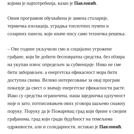
Павловић
којима је најпотребнија, казао је
.
Овим програмом обухваћена је замена столарије,
термичка изолација, уградња топлотних пумпи и
соларних панела, који иначе нису само техничка решења.
– Ове године укључили смо и социјално угрожене
грађане, који ће добити бесповратна средства, без обзира
на укупан износ опредељен за субвенције. Нико не сме
бити заборављен, а енергетска ефикасност мора бити
доступна свима. Велико интересовање за овај програм
показује да свест о значају енергетске ефикасности расте.
Иако су средства ограничена, наша заједничка одлучност
није и зато, потписивањем ових уговора шаљемо снажну
поруку. Поруку да је Пожаревац град који брине о својим
грађанима, град који гради будућност на темељима
Павловић
одрживости, али и солидарности, истакао је
.