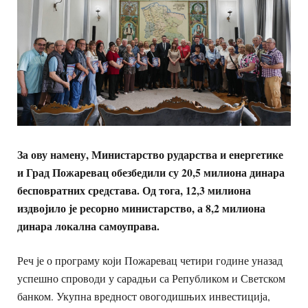
За ову намену, Министарство рударства и енергетике
и Град Пожаревац обезбедили су 20,5 милиона динара
бесповратних средстава. Од тога, 12,3 милиона
издвојило је ресорно министарство, а 8,2 милиона
динара локална самоуправа.
Реч је о програму који Пожаревац четири године уназад
успешно спроводи у сарадњи са Републиком и Светском
банком. Укупна вредност овогодишњих инвестиција,