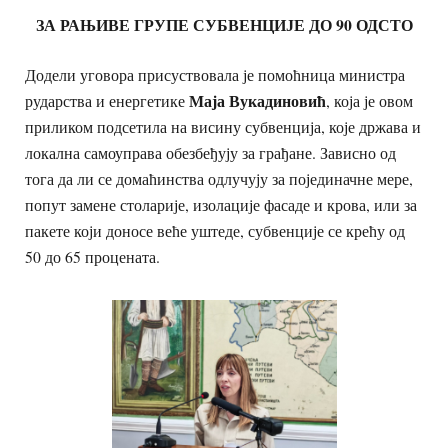
ЗА РАЊИВЕ ГРУПЕ СУБВЕНЦИЈЕ ДО 90 ОДСТО
Додели уговора присуствовала је помоћница министра
Маја Вукадиновић
рударства и енергетике
, која је овом
приликом подсетила на висину субвенција, које држава и
локална самоуправа обезбеђују за грађане. Зависно од
тога да ли се домаћинства одлучују за појединачне мере,
попут замене столарије, изолације фасаде и крова, или за
пакете који доносе веће уштеде, субвенције се крећу од
50 до 65 процената.