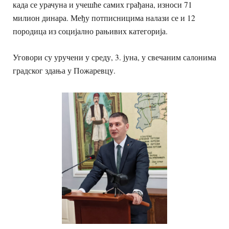
када се урачуна и учешће самих грађана, износи 71
милион динара. Међу потписницима налази се и 12
породица из социјално рањивих категорија.
Уговори су уручени у среду, 3. јуна, у свечаним салонима
градског здања у Пожаревцу.