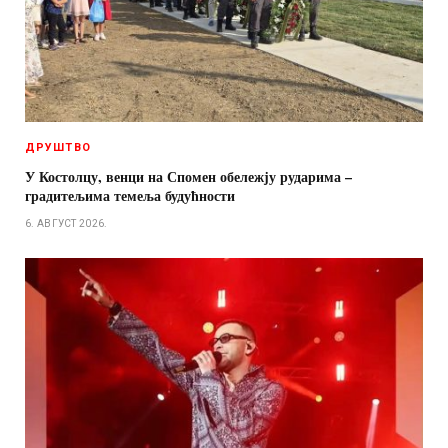
ДРУШТВО
У Костолцу, венци на Спомен обележју рударима –
градитељима темеља будућности
6. АВГУСТ 2026.