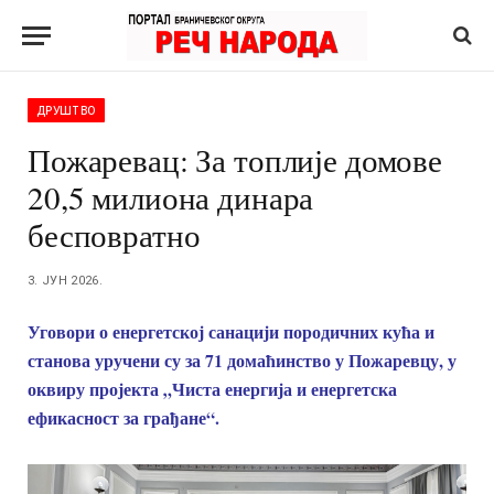
ДРУШТВО
Пожаревац: За топлије домове
20,5 милиона динара
бесповратно
3. ЈУН 2026.
Уговори о енергетској санацији породичних кућа и
станова уручени су за 71 домаћинство у Пожаревцу, у
оквиру пројекта „Чиста енергија и енергетска
ефикасност за грађане“.