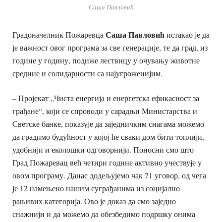
Саша Павловић
Саша Павловић
Градоначелник Пожаревца
истакао је да
је важност овог програма за све генерације, те да град, из
године у годину, подиже лествицу у очувању животне
средине и солидарности са најугроженијим.
– Пројекат „Чиста енергија и енергетска ефикасност за
грађане“, који се спроводи у сарадњи Министарства и
Светске банке, показује да заједничким снагама можемо
да градимо будућност у којој ће сваки дом бити топлији,
удобнији и еколошки одговорнији. Поносни смо што
Град Пожаревац већ четири године активно учествује у
овом програму. Данас додељујемо чак 71 уговор, од чега
је 12 намењено нашим суграђанима из социјално
рањивих категорија. Ово је доказ да смо заједно
снажнији и да можемо да обезбедимо подршку онима