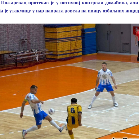
Пожаревац протекао је у потпуној контроли домаћина, али 
оја је утакмицу у пар наврата довела на ивицу озбиљних инцид