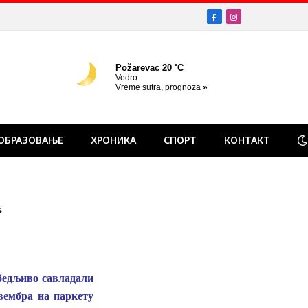
Facebook
Instagram
ОБРАЗОВАЊЕ
ХРОНИКА
СПОРТ
КОНТАКТ
“
бедљиво савладали
вембра на паркету