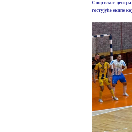
Спортског центра 
гостујуће екипе к