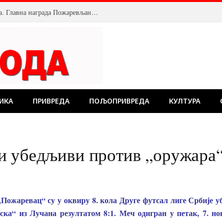
Велика посећеност Костолачког котлића. Главна награда Пожаревљанину
ИКА
ПРИВРЕДА
ПОЉОПРИВРЕДА
КУЛТУРА
и убедљиви против „оружара
ожаревац“ су у оквиру 8. кола Друге футсал лиге Србије у
ка“ из Лучана резултатом 8:1. Меч одигран у петак, 7. но