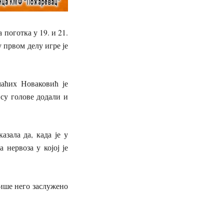
поготка у 19. и 21.
у првом делу игре је
маћих Новаковић је
 су голове додали и
азала да, када је у
 нервоза у којој је
више него заслужено