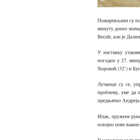
Пожаревљани су пов
минуту донео значај
Весић, али је Дали
У наставку утакми
погодио у 27. мину
Ћоровић (32’) и Бун
Лучанци су се, упр
проблему, уме да п
предњачио Андреја 
Ипак, пружене руке
освојио нове важне
У наредном колу ш