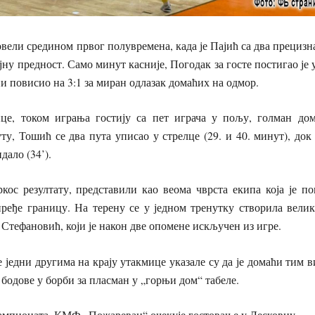
ели средином првог полувремена, када је Пајић са два прецизна 
ну предност. Само минут касније, Погодак за госте постигао је 
пи повисио на 3:1 за миран одлазак домаћих на одмор.
це, током играња гостију са пет играча у пољу, голман до
ту, Тошић се два пута уписао у стрелце (29. и 40. минут), док
дало (34’).
кос резултату, представили као веома чврста екипа која је пок
ређе границу. На терену се у једном тренутку створила велика
Стефановић, који је након две опомене искључен из игре.
 једни другима на крају утакмице указале су да је домаћи тим 
 бодове у борби за пласман у „горњи дом“ табеле.
ампионата, КМФ „Пожаревац“ очекује гостовање у Лесковцу