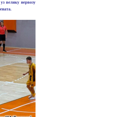
уз велику нервозу
ената.