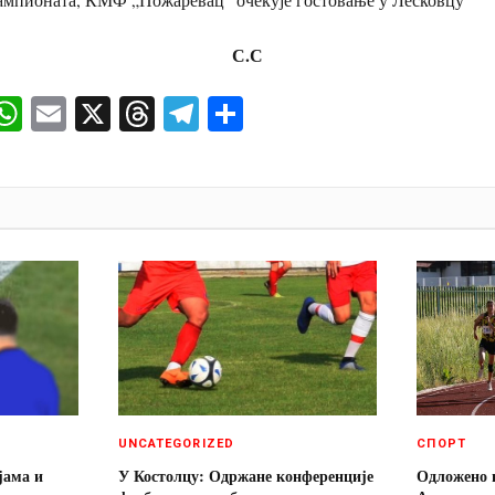
С.С
ok
senger
iber
WhatsApp
Email
X
Threads
Telegram
Share
И
UNCATEGORIZED
СПОРТ
јама и
У Костолцу: Одржане конференције
Одложено 