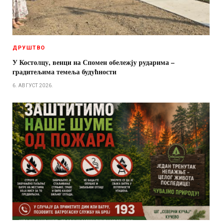
ДРУШТВО
У Костолцу, венци на Спомен обележју рударима –
градитељима темеља будућности
6. АВГУСТ 2026.