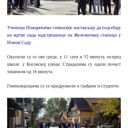
Ученици Пожаревачке гимназије настављају да подсећају
на жртве пада надстрешнице на Железничкој станици у
Новом Саду.
Окупили су се ове среде, у 11 сати и 52 минута, испред
школе, у Косовској улици. Страдалима су одали почаст
тишином од 16 минута.
Гимназијалцима су се придружили и грађани и студенти.