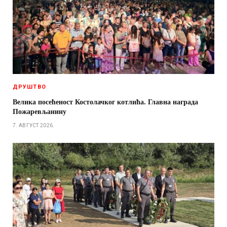
ДРУШТВО
Велика посећеност Костолачког котлића. Главна награда
Пожаревљанину
7. АВГУСТ 2026.