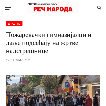
ДРУШТВО
Пожаревачки гимназијалци и
даље подсећају на жртве
надстрешнице
15. ОКТОБАР 2025.