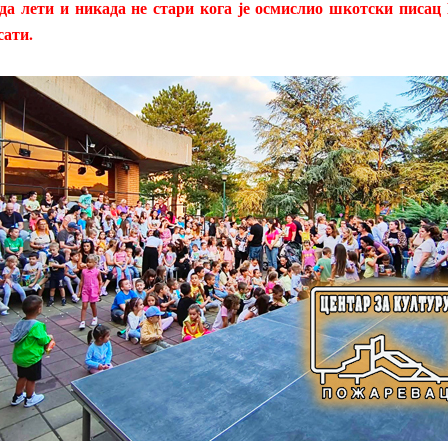
да лети и никада не стари кога је осмислио шкотски писац
сати.