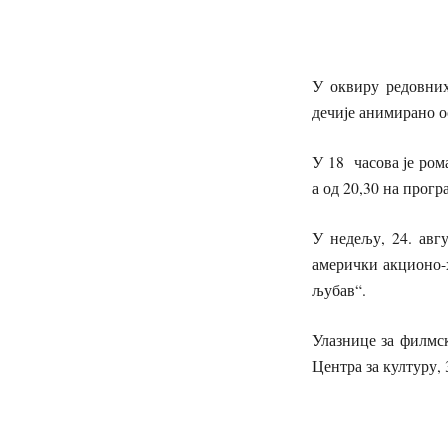
У оквиру редовних 
дечије анимирано 
У 18 часова је ром
а од 20,30 на прог
У недељу, 24. авг
амерички акционо-
љубав“.
Улазнице за филмск
Центра за културу, 