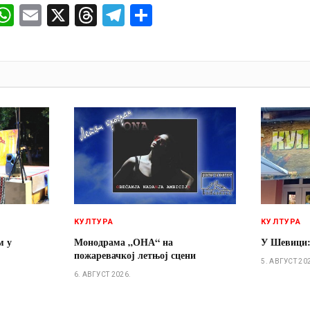
ok
senger
iber
WhatsApp
Email
X
Threads
Telegram
Share
И
КУЛТУРА
КУЛТУРА
м у
Монодрама „ОНА“ на
У Шевици:
пожаревачкој летњој сцени
5. АВГУСТ 20
6. АВГУСТ 2026.