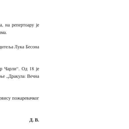
а, на репертоару је
има.
едитеља Лука Бесона
р Чарли“. Од 18 је
ње „Дракула: Вечна
ервису пожаревачког
Д. В.