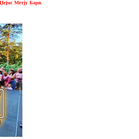
 Џејмс Метју Бари.