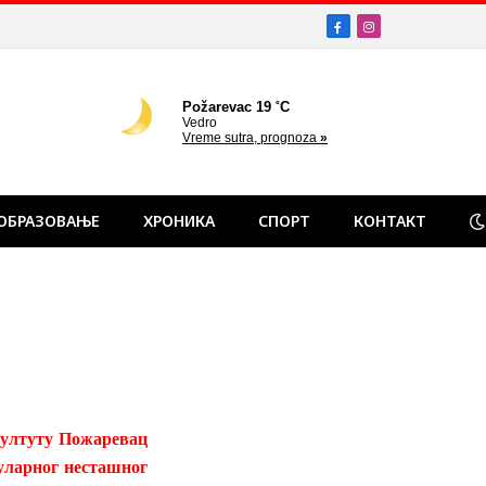
Facebook
Instagram
ОБРАЗОВАЊЕ
ХРОНИКА
СПОРТ
КОНТАКТ
 култуту Пожаревац
пуларног несташног