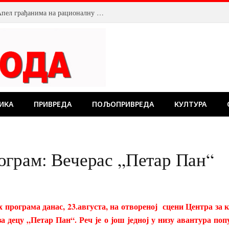
Смањен притисак воде у Пожаревцу. Апел грађанима на рационалну потрошњу
ИКА
ПРИВРЕДА
ПОЉОПРИВРЕДА
КУЛТУРА
ограм: Вечерас „Петар Пан“
 програма данас, 23.августа, на отвореној сцени Центра за
за децу „Петар Пан“. Реч је о још једној у низу авантура по