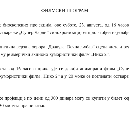
ФИЛМСКИ ПРОГРАМ
биоскопских пројекција, ове суботе, 23. августа, од 16 часов
остварење „Супер Чарли“ синохронизацијом прилагођен најмлађ
антична верзија хорора „Дракула: Вечна љубав“ сценаристе и р
раму је амерички акционо-хумористички филм „Нико 2“.
уста, од 16 часова приказује се дечији анимирани филм „Супе
хумористички филм „Нико 2“ а у 20 може се погледати остваре
е пројекције по цени од 300 динара могу се купити у билет с
30 минута прe пoчeткa.