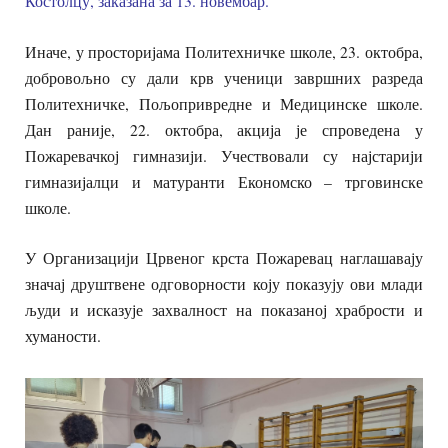
Костолцу, заказана за 13. новембар.
Иначе, у просторијама Политехничке школе, 23. октобра,
добровољно су дали крв ученици завршних разреда
Политехничке, Пољопривредне и Медицинске школе.
Дан раније, 22. октобра, акција је спроведена у
Пожаревачкој гимназији. Учествовали су најстарији
гимназијалци и матуранти Економско – трговинске
школе.
У Организацији Црвеног крста Пожаревац наглашавају
значај друштвене одговорности коју показују ови млади
људи и исказује захвалност на показаној храбрости и
хуманости.