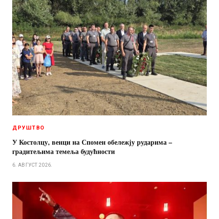
ДРУШТВО
У Костолцу, венци на Спомен обележју рударима –
градитељима темеља будућности
6. АВГУСТ 2026.