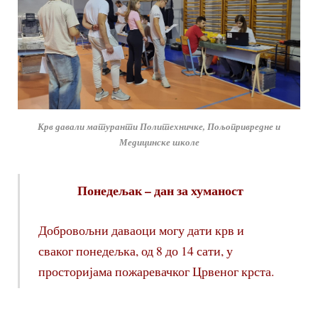
Крв давали матуранти Политехничке, Пољопривредне и
Медицинске школе
Понедељак – дан за хуманост
Добровољни даваоци могу дати крв и
сваког понедељка, од 8 до 14 сати, у
просторијама пожаревачког Црвеног крста.