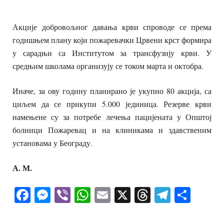
Акције добровољног давања крви спроводе се према
годишњем плану који пожаревачки Црвени крст формира
у сарадњи са Институтом за трансфузију крви. У
средњим школама организују се током марта и октобра.
Иначе, за ову годину планирано је укупно 80 акција, са
циљем да се прикупи 5.000 јединица. Резерве крви
намењене су за потребе лечења пацијената у Општој
болници Пожаревац и на клиникама и здавственим
установама у Београду.
А. М.
Facebook
Messenger
Viber
WhatsApp
Email
X
Threads
Telegra
Shar