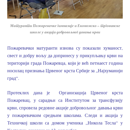
Матуранти Пожаревачке гимназије и Економско – трговинске
школе у акцији добровољног давања крви
Пожаревачки матуранти изнова су показали хуманост,
свест и добру вољу да допринесу у прикупљању крви на
територији града Пожаревца, који је већ петнаест година
носилац признања Црвеног крста Србије за „Најхуманији
град“.
Протеклих дана је Организација Црвеног крста
Пожаревац, у сарадњи са Институтом за трансфузију
крви, спровела редовне акције добровољног давања крви
у пожаревачким средњим школама. Следи и акција у
Техничкој школи са домом ученика „Никола Тесла“ у