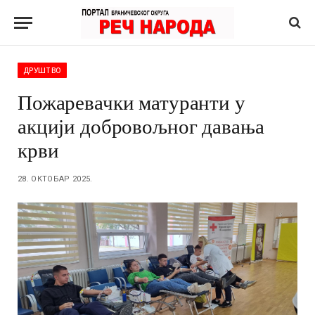
ДРУШТВО
Пожаревачки матуранти у
акцији добровољног давања
крви
28. ОКТОБАР 2025.