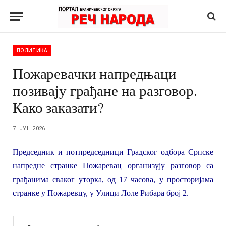
ПОЛИТИКА
Пожаревачки напредњаци
позивају грађане на разговор.
Како заказати?
7. ЈУН 2026.
Председник и потпредседници Градског одбора Српске
напредне странке Пожаревац организују разговор са
грађанима сваког уторка, од 17 часова, у просторијама
странке у Пожаревцу, у
У
л
ици
Лоле Рибара
број
2.