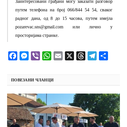
Заинтересовани грађани могу заказати разговор
путем телефона на број 066/844 54 54, сваког
радног дана, од 8 до 15 часова, путем имејла
pozarevac.sns@gmail.com
или лично у
просторијама странке.
Facebook
Messenger
Viber
WhatsApp
Email
X
Threads
Telegra
Shar
ПОВЕЗАНИ ЧЛАНЦИ