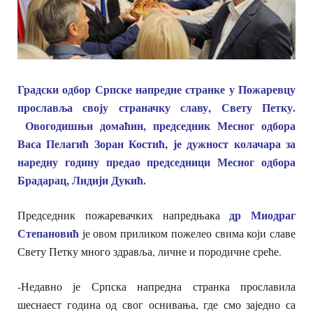
Градски одбор Српске напредне странке у Пожаревцу
прославља своју страначку славу, Свету Петку.
Овогодишњи домаћин, председник Месног одбора
Васа Пелагић Зоран Костић, је дужност колачара за
наредну годину предао председници Месног одбора
Брадарац, Лидији Дукић.
др Миодраг
Председник пожаревачких напредњака
Степановић
је овом приликом пожелео свима који славе
Свету Петку много здравља, личне и породичне среће.
-Недавно је Српска напредна странка прославила
шеснаест година од свог оснивања, где смо заједно са