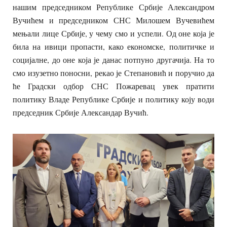
нашим председником Републике Србије Александром
Вучићем и председником СНС Милошем Вучевићем
мењали лице Србије, у чему смо и успели. Од оне која је
била на ивици пропасти, како економске, политичке и
социјалне, до оне која је данас потпуно другачија. На то
смо изузетно поносни, рекао је Степановић и поручио да
ће Градски одбор СНС Пожаревац увек пратити
политику Владе Републике Србије и политику коју води
председник Србије Александар Вучић.