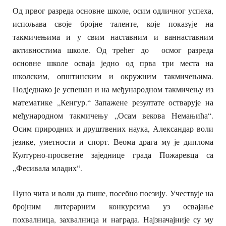
Од првог разреда основне школе, осим одличног успеха,
испољава своје бројне таленте, које показује на
такмичењима и у свим наставним и ваннаставним
активностима школе. Од трећег до осмог разреда
основне школе осваја једно од прва три места на
школским, општинским и окружним такмичењима.
Подједнако је успешан и на међународном такмичењу из
математике „Кенгур.“ Запажене резултате остварује на
међународном такмичењу „Осам векова Немањића“.
Осим природних и друштвених наука, Александар воли
језике, уметности и спорт. Веома драга му је диплома
Културно-просветне заједнице града Пожаревца са
„Фесивала младих“.
Пуно чита и воли да пише, посебно поезију. Учествује на
бројним литерарним конкурсима уз освајање
похвалница, захвалница и награда. Најзначајније су му