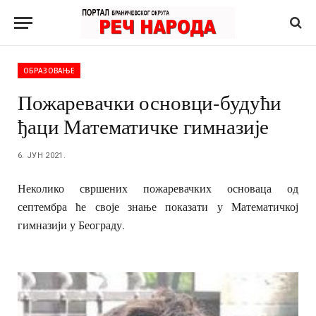
ОБРАЗОВАЊЕ
Пожаревачки основци-будући
ђаци Математичке гимназије
6. ЈУН 2021.
Неколико свршених пожаревачких основаца од
септембра ће своје знање показати у Математичкој
гимназији у Београду.