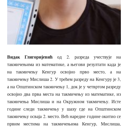
Видак Глигоријевић
од 2. разреда учествује на
такмичењима из математике, а његови резултати када је
на такмичењу Кенгур освојио прво место, а на
такмичењу Мислиша 2. У трећем разреду на Кенгуру је 3,
а на Општинском такмичењу 1, док је у четвртом разреду
освојио два прва места на такмичењу из математике, из
такмичења Мислиша и на Окружном такмичењу. Исте
године следи такмичењу у шаху где на Општинском
такмичењу осваја 2. место. Већ наредне године окитио се
првим местима на такмичењима Кенгур, Мислиша,