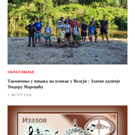
ОБРАЗОВАЊЕ
Такмичење у пецању на пловак у Волуји : Златно одличје
Теодору Марецићу
3. АВГУСТ 2026.