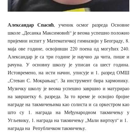
Александар Спасић
, ученик осмог разреда Основне
школе „Десанка Максимовић“ је веома успешно положио
пријемни испит у Математичкој гимназији у Београду, 8.
маја ове године, освојивши 220 поена од могућих 240.
Александар је са три године је научио да чита, пише и
рачуна. У основну школу је уписан са шест година.
Истовремено, на исти начин, уписује и 1. разред ОМШ
„Стеван С. Мокрањац“. За инструмент бира хармонику.
Музичку школу је веома успешно завршио и матурирао
на завршетку 6. разреда. За то време је освојио бројне
награде на такмичењима као солиста и са оркестром као
што су 1. награда на Међународном такмичењу у
Угљевику, 1. награда на такмичењу „Мали виртоуз“ и 1.
награда на Републичком такмичењу.