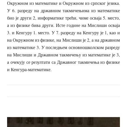
Окружном из математике и Окружном из српског језика.
У 6. разреду на државним такмичењима из математике
био је други 2, информатике трећи, чиме осваја 5. место,
а из физике бива други. Исте године на Мислиши осваја
3. и Кенгуру 1. место. У 7. разреду на Кенгуру је 1, као и
на Окружном из физике, на Мислиши је 2, а на државном
из математике 3. У последњем основношколском разреду
на Мислиши и Државном такмичењу из математике је 3,
а очекују се резултати са Државног такмичења из физике
и Кенгура-математике.