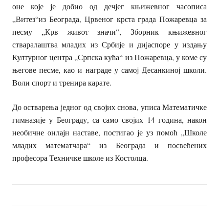
оне које је добио од дечјег књижевног часописа
„Витез“из Београда, Црвеног крста града Пожаревца за
песму „Крв живот значи“, Зборник књижевног
стваралаштва младих из Србије и дијаспоре у издању
Културног центра „Српска кућа“ из Пожаревца, у коме су
његове песме, као и награде у самој Десанкиној школи.
Воли спорт и тренира карате.
До остварења једног од својих снова, уписа Математичке
гимназије у Београду, са само својих 14 година, након
необичне онлајн наставе, постигао је уз помоћ „Школе
младих математчара“ из Београда и посвећених
професора Техничке школе из Костолца.