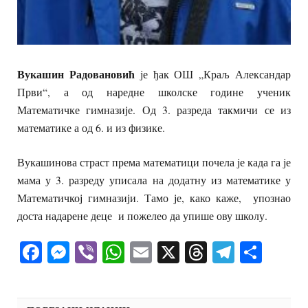
Вукашин Радовановић
је ђак ОШ „Краљ Александар
Први“, а од наредне школске године ученик
Математичке гимназије. Од 3. разреда такмичи се из
математике а од 6. и из физике.
Вукашинова страст према математици почела је када га је
мама у 3. разреду уписала на додатну из математике у
Математичкој гимназији. Тамо је, како каже, упознао
доста надарене деце и пожелео да упише ову школу.
Facebook
Messenger
Viber
WhatsApp
Email
X
Threads
Telegra
Shar