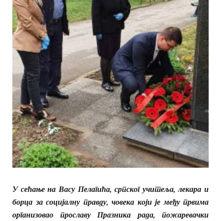
У сећање на Васу Пелагића, српског учитеља, лекара и
борца за социјалну правду, човека који је међу првима
организовао прославу Празника рада
, пожаревачки