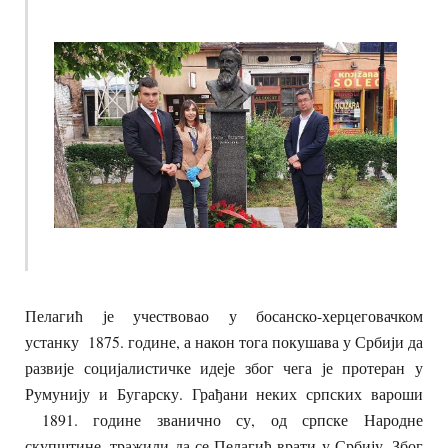
Пелагић је учествовао у босанско-херцеговачком
устанку 1875. године, а након тога покушава у Србији да
развије социјалистичке идеје због чега је протеран у
Румунију и Бугарску. Грађани неких српских вароши
1891. године званично су, од српске Народне
скупштине, тражили да се Пелагић врати у Србију. Због