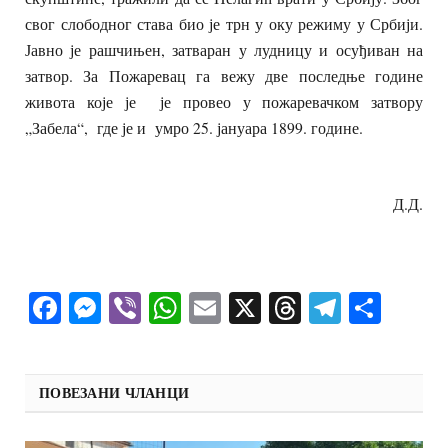
свог слободног става био је трн у оку режиму у Србији.
Јавно је рашчињен, затваран у лудницу и осуђиван на
затвор. За Пожаревац га вежу две последње године
живота које је је провео у пожаревачком затвору
„Забела“, где је и умро 25. јануара 1899. године.
Д.Д.
Facebook
Messenger
Viber
WhatsApp
Email
X
Threads
Telegra
Shar
ПОВЕЗАНИ ЧЛАНЦИ