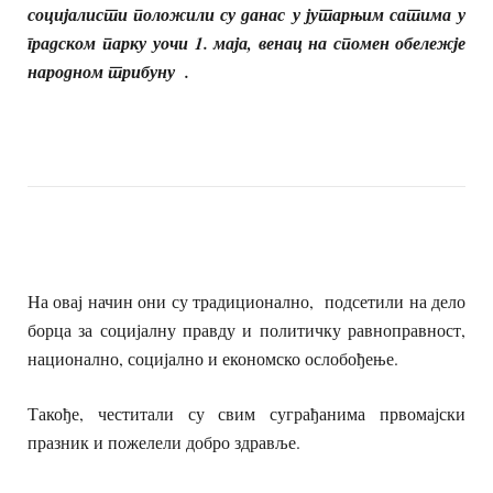
социјалисти положили су данас
у јутарњим сатима
у
градском парку
уочи 1. маја, венац на спомен обележје
народном трибуну .
На овај начин они су традиционално, подсетили на дело
борца за социјалну правду и политичку равноправност,
национално, социјално и економско ослобођење.
Такође, честитали су свим суграђанима првомајски
празник и пожелели добро здравље.