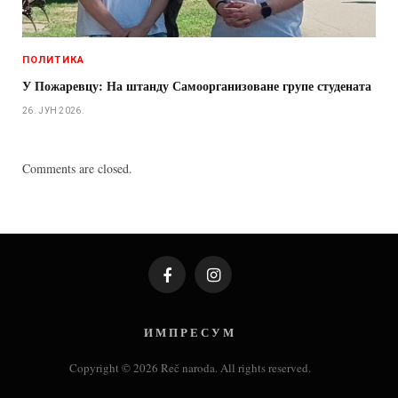
ПОЛИТИКА
У Пожаревцу: На штанду Самоорганизоване групе студената
26. ЈУН 2026.
Comments are closed.
Facebook
Instagram
И М П Р Е С У М
Copyright © 2026 Reč naroda. All rights reserved.