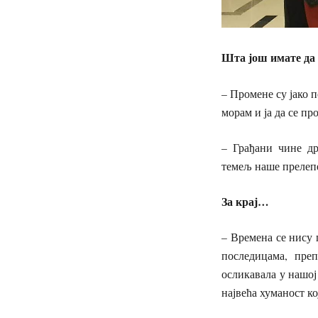
Шта још имате да 
– Промене су јако 
морам и ја да се п
– Грађани чине др
темељ наше прелепе
За крај…
– Времена се нису 
последицама, преп
осликавала у нашој
највећа хуманост к