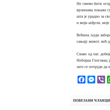
Не смемо бити огор
врлинама покаже су
шта је урадио за с
и моји анђели, мој
Већина људи забора
сањају живот, већ 
Свако од нас добиј
Небојша Глоговац ј
зато се потруди да
Facebo
Mes
V
ПОВЕЗАНИ ЧЛАНЦ