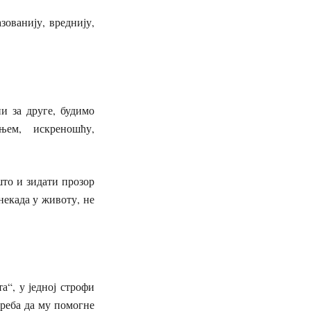
ованију, вреднију,
и за друге, будимо
њем, искреношћу,
што и зидати прозор
некада у животу, не
а“, у једној строфи
треба да му помогне