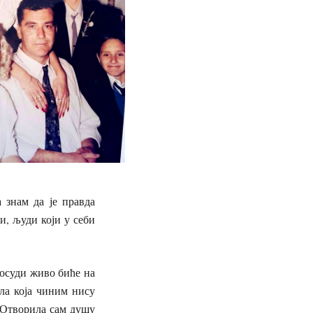
 знам да је правда
и, људи који у себи
 осуди живо биће на
ела која чиним нису
. Отворила сам душу