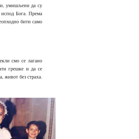
ви, умишљени да су
 испод Бога. Према
неопходно бити само
кли смо се лагано
дати грешке и да се
, живот без страха.