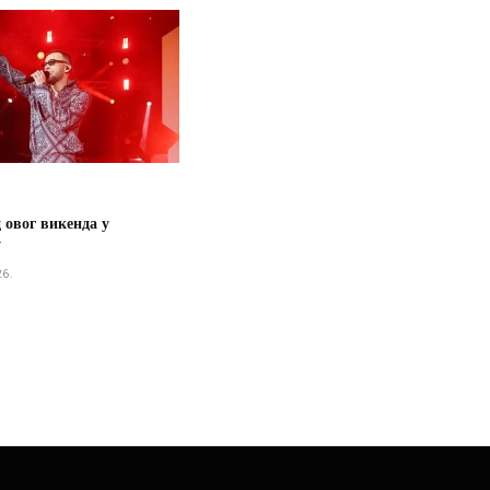
 овог викенда у
у
26.