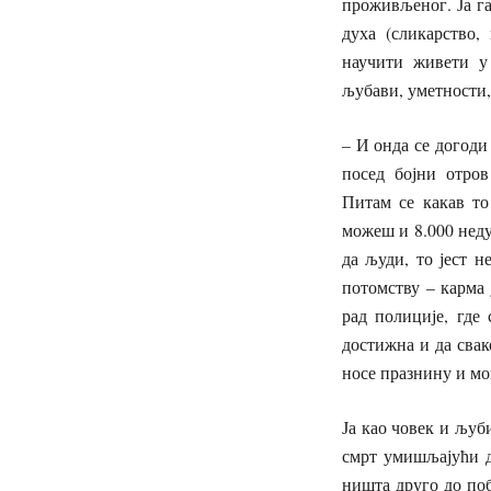
проживљеног. Ја г
духа (сликарство,
научити живети у
љубави, уметности,
– И онда се догоди
посед бојни отров
Питам се какав то
можеш и 8.000 неду
да људи, то јест 
потомству – карма 
рад полиције, где
достижна и да свак
носе празнину и м
Ја као човек и љуб
смрт умишљајући да
ништа друго до поб