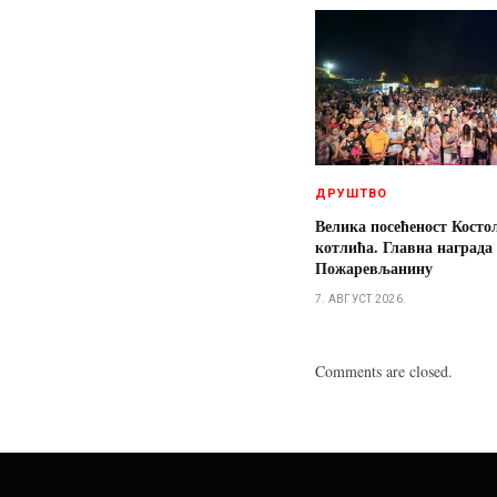
ДРУШТВО
Велика посећеност Косто
котлића. Главна награда
Пожаревљанину
7. АВГУСТ 2026.
Comments are closed.