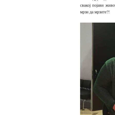
свакој појави жив
мрзи да мрзите?!