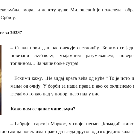
екољубље, морал и лепоту душе Милошевић је пожелела образ
 Србију.
е за 2023?
– Сваки нови дан нас очекује светлошћу. Боримо се једн
повезани љубављу, узајамним разумевањем, повере
топлином… За наше боље сутра!
– Ескими кажу: „Не зидај врата већа од куће.“ То је исто 
мањи од очију. У борби за наша права и ако се оклизнемо 
гледајмо то као пад у понор, него пад у вис.
Како вам се данас чине људи?
– Габријел гарсија Маркос, у својој песми „Комадић живот
чио сам да човек има право да гледа другог одозго једино када 