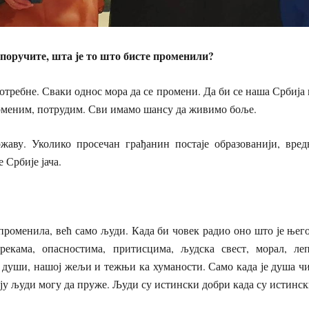
поручите, шта је то што бисте променили?
потребне. Сваки однос мора да се промени. Да би се наша Србија
роменим, потрудим. Сви имамо шансу да живимо боље.
жаву. Уколико просечан грађанин постаје образованији, вредн
 Србије јача.
променила, већ само људи. Када би човек радио оно што је њег
рекама, опасностима, притисцима, људска свест, морал, ле
 души, нашој жељи и тежњи ка хуманости. Само када је душа чис
оју људи могу да пруже. Људи су истински добри када су истинс