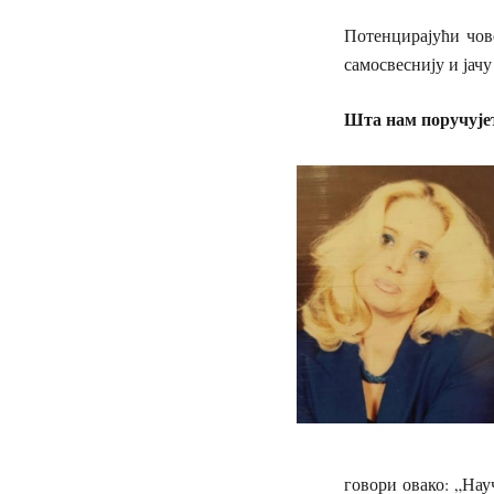
Потенцирајући чов
самосвеснију и јачу
Шта нам поручујет
говори овако: „Нау