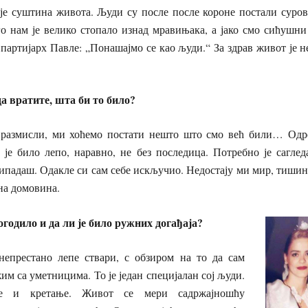
о је суштина живота. Људи су после после короне постали суро
о нам је велико стопало изнад мравињака, а јако смо сићушни
 партијарх Павле: „Понашајмо се као људи.“ За здрав живот је 
а вратите, шта би то било?
размисли, ми хоћемо постати нешто што смо већ били… Одре
 је било лепо, наравно, не без последица. Потребно је сагле
ипадаш. Одакле си сам себе искључио. Недостају ми мир, тишина
ена домовина.
огодило и да ли је било ружних догађаја?
непрестано лепе ствари, с обзиром на то да сам
им са уметницима. То је један специјалан сој људи.
ње и кретање. Живот се мери садржајношћу