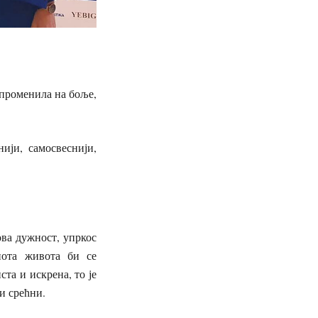
 променила на боље,
ији, самосвеснији,
ова дужност, упркос
пота живота би се
та и искрена, то је
ки срећни.