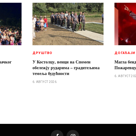
ДРУШТВО
ДОГАЂАЈИ
лачког
У Костолцу, венци на Спомен
Магла бенд
обележју рударима – градитељима
Пожаревц
темеља будућности
6. АВГУСТ 20
6. АВГУСТ 2026.