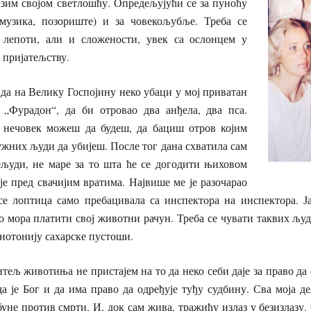
азим својом светлошћу. Опредељујући се за пуноћу
 музика, позориште) и за човекољубље. Треба се
 лепоти, али и сложености, увек са ослонцем у
 пријатељству.
 да на Велику Госпојину неко убаци у мој приватан
 „Фурадон“, да би отровао два анђела, два пса.
 нечовек можеш да будеш, да бациш отров којим
жних људи да убијеш. После тог дана схватила сам
нељуди, не маре за то шта ће се догодити њиховом
је пред свачијим вратима. Највише ме је разочарао
 се лоптица само пребацивала са инспектора на инспектора. Ја
о мора платити свој животни рачун. Треба се чувати таквих људ
онотонију сахарске пустоши.
итељ животиња не пристајем на то да неко себи даје за право да
 је Бог и да има право да одређује туђу судбину. Сва моја д
уне против смрти. И, док сам жива, тражићу излаз у безизлазу