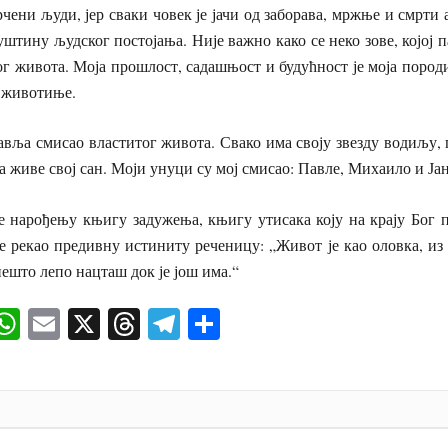
чени људи, јер сваки човек је јачи од заборава, мржње и смрти 
штину људског постојања. Није важно како се неко зове, којој п
вог живота. Моја прошлост, садашњост и будућност је моја пород
е животиње.
вља смисао властитог живота. Свако има своју звезду водиљу, 
да живе свој сан. Моји унуци су мој смисао: Павле, Михаило и Ја
е нарођењу књигу задужења, књигу утисака коју на крају Бог п
е рекао предивну истиниту реченицу: „Живот је као оловка, из д
 нешто лепо нацташ док је још има.“
ok
senger
iber
WhatsApp
Email
X
Threads
Telegram
Share
И