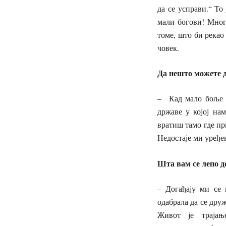
да се усправи.“ Т
мали богови! Мног
томе, што би рекао
човек.
Да нешто можете д
– Кад мало боље 
државе у којој нам
вратиш тамо где пр
Недостаје ми уређ
Шта вам се лепо д
– Догађају ми се 
одабрала да се друж
Живот је траја