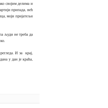
ако својим делима и
артији припада, већ
ица, моји пријатељи
па људи не треба да
нко.
регледа. И за крај,
ана у дан је краћа,