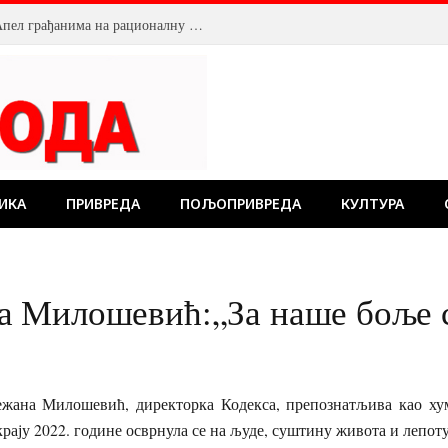
Смањен притисак воде у Пожаревцу. Апел грађанима на рационалну потрошњу
ИКА
ПРИВРЕДА
ПОЉОПРИВРЕДА
КУЛТУРА
 Милошевић:„За наше боље 
ана Милошевић, директорка Кодекса, препознатљива као хум
 крају 2022. године осврнула се на људе, суштину живота и лепо