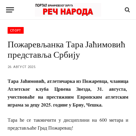
СПОРТ
Пожаревљанка Тара Јаћимовић
представља Србију
26. АВГУСТ 2025.
Тара Јаћимовић, атлетичарка из Пожаревца, чланица
Атлетског клуба Црвена Звезда, 31. августа,
учествоваће на престижним Европским атлетским
играма за децу 2025. године у Брну, Чешка.
Тара ће се такмичити у дисциплини на 600 метара и
представљаће Град Пожаревац!