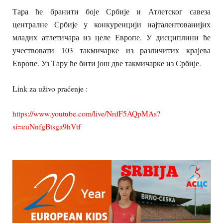
Тара ће бранити боје Србије и Атлетског савеза
централне Србије у конкуренцији најталентованијих
младих атлетичара из целе Европе. У дисциплини ће
учествовати 103 такмичарке из различитих крајева
Европе. Уз Тару ће бити још две такмичарке из Србије.
Link za uživo praćenje :
https://www.youtube.com/live/NrdF5AQpMAs?
si=euNnfgBtsga9hVtf