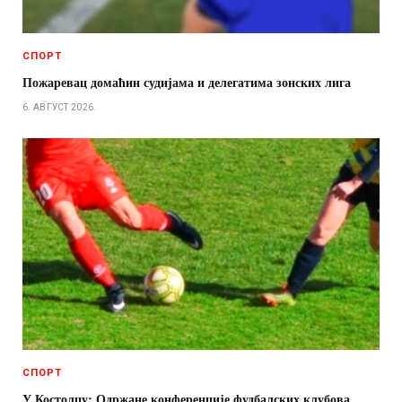
СПОРТ
Пожаревац домаћин судијама и делегатима зонских лига
6. АВГУСТ 2026.
СПОРТ
У Костолцу: Одржане конференције фудбалских клубова