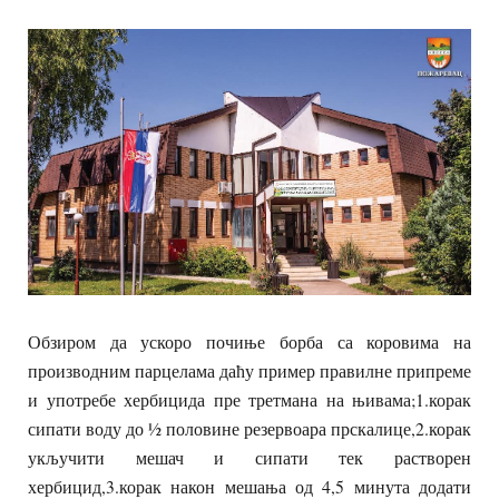
Обзиром да ускоро почиње борба са коровима на
производним парцелама даћу пример правилне припреме
и употребе хербицида пре третмана на њивама;1.корак
сипати воду до ½ половине резервоара прскалице,2.корак
укључити мешач и сипати тек растворен
хербицид,3.корак након мешања од 4,5 минута додати