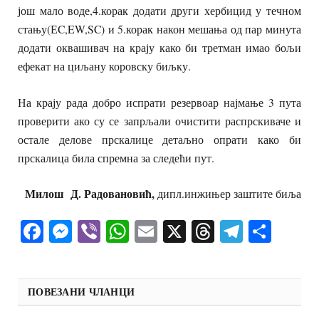
још мало воде,4.корак додати други хербицид у течном
стању(ЕC,EW,SC) и 5.корак након мешања од пар минута
додати оквашивач на крају како би третман имао бољи
ефекат на циљану коровску биљку.
На крају рада добро испрати резервоар најмање 3 пута
проверити ако су се запрљали очистити распрскиваче и
остале делове прскалице детаљно опрати како би
прскалица била спремна за следећи пут.
Милош Д. Радовановић,
дипл.инжињер заштите биља
Facebook
Messenger
Viber
WhatsApp
Email
X
Threads
Telegra
Shar
ПОВЕЗАНИ ЧЛАНЦИ