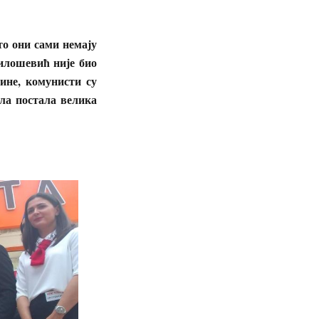
то они сами немају
илошевић није био
ине, комунисти су
ла постала велика