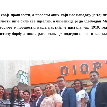
 своје прошлости, а проблем оних који нас нападају је тај ш
лости није било све идеално, а чињеница је да Слободан М
воримо о прошости, наша партија је настала још 1919. год
стичу борбу а после рата земља је модернизована и као ма