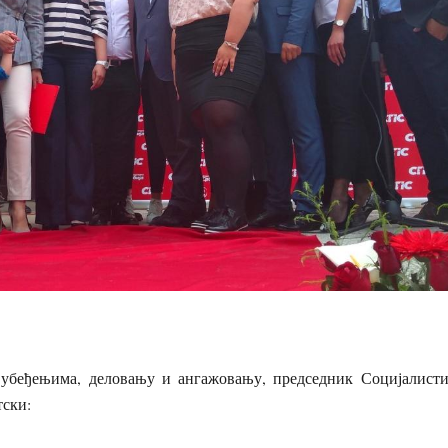
убеђењима, деловању и ангажовању, председник Социјалисти
тски: