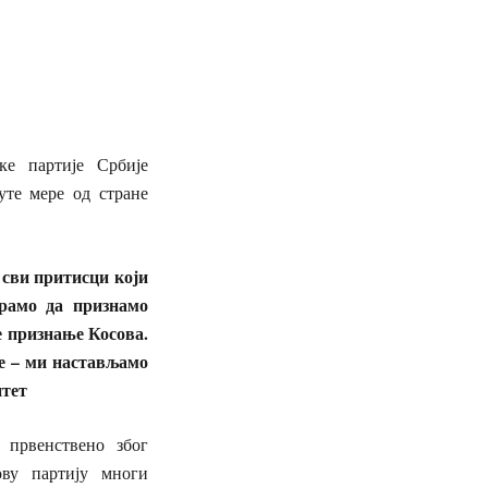
ке партије Србије
уте мере од стране
е сви притисци који
орамо да признамо
е признање Косова.
ће – ми настављамо
итет
 првенствено због
ову партију многи