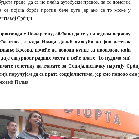
уџета града, да се не плаћа аутобуски превоз, да се помогне
 се појача борба против беле куге јер ако се то може у
 читавој Србији.
 производи у Пожаревцу, обећава да се у наредном периоду
већа извоз, а када Ивица Дачић омогући да још десетак
знање Косова, почеће да доводи купце за производе који
 даје сигурност радних места и веће плате. То нудимо ми!
мате генетику да гласате за Социјалистичку партију Србиј
ије поручујем да се врате социјалистима, јер смо поново смо 
рковић Палма.