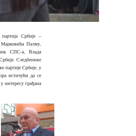
 партија Србије –
 Марковића Палму,
дник СПС-а, Влада
Србије. Следбенике
е партије Србије, у
ора истичући да се
у интересу грађана