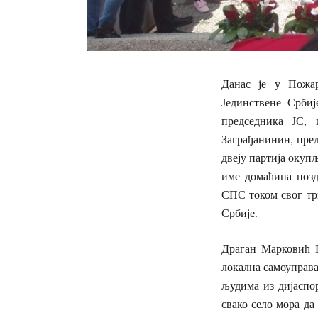
Данас је у Пожар
Јединствене Срби
председника ЈС, 
Заграђанинин, пре
двеју партија окуп
име домаћина позд
СПС током свог тр
Србије.
Драган Марковић П
локална самоуправа
људима из дијаспо
свако село мора да