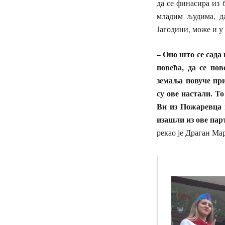
да се финасира из б
младим људима, да
Јагодини, може и у
– Оно што се сада
повећа, да се по
земаља повуче при
су ове настали. То
Ви из Пожаревца и
изашли из ове парт
рекао је Драган Ма