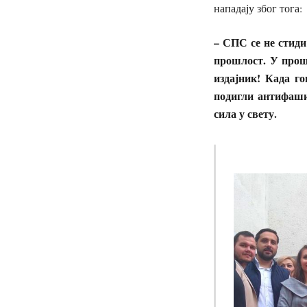
нападају због тога:
– СПС се не стиди
прошлост. У прош
издајник! Када го
подигли антифаши
сила у свету.