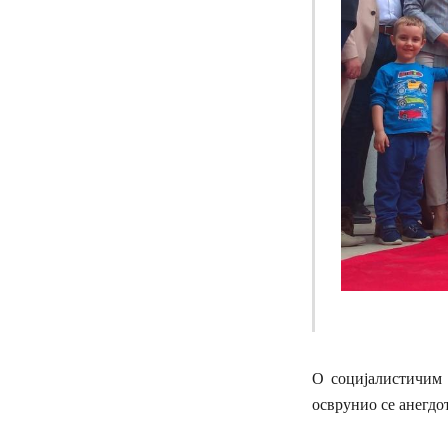
О социјалистичим 
осврунио се анегдо