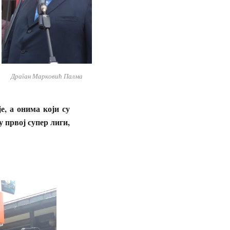
Драган Марковић Палма
е, а онима који су
у првој супер лиги,