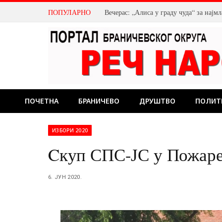
ПОПУЛАРНО
Како да пријавите стање водомера?
ПОЧЕТНА
БРАНИЧЕВО
ДРУШТВО
ПОЛИТ
ИЗБОРИ 2020
Cкуп СПС-ЈС у Пожар
6. ЈУН 2020.