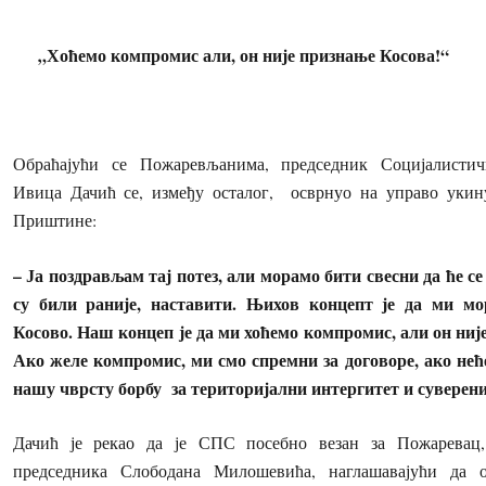
„Хоћемо компромис али, он није признање Косова!“
Обраћајући се Пожаревљанима, председник Социјалистич
Ивица Дачић се, између осталог, осврнуо на управо укин
Приштине:
– Ја поздрављам тај потез, али морамо бити свесни да ће с
су били раније, наставити. Њихов концепт је да ми м
Косово. Наш концеп је да ми хоћемо компромис, али он ниј
Ако желе компромис, ми смо спремни за договоре, ако не
нашу чврсту борбу за територијални интергитет и суверен
Дачић је рекао да је СПС посебно везан за Пожаревац,
председника Слободана Милошевића, наглашавајући да 