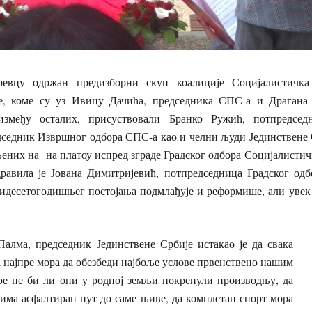
евцу одржан предизборни скуп коалиције Социјалистичка
је, коме су уз Ивицу Дачића, председника СПС-а и Драгана
између осталих, присуствовали Бранко Ружић, потпредсе
дседник Извршног одбора СПС-а као и челни људи Јединствене 
љених на на платоу испред зграде Градског одбора Социјалистичк
равила је Јована Димитријевић, потпредседница Градског одб
идесетогодишњег постојања подмлађује и реформише, али увек 
алма, председник Јединствене Србије истакао је да свака
 најпре мора да обезбеди најбоље услове првенствено нашим
ре не би ли они у родној земљи покренули производњу, да
 има асфалтиран пут до саме њиве, да комплетан спорт мора